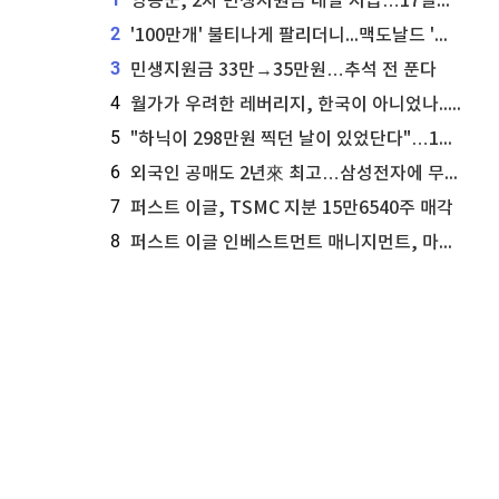
영동군, 2차 민생지원금 내달 지급…17일부터 신청 접수
2
'100만개' 불티나게 팔리더니...맥도날드 '충주찰옥수수버거' 돌연 판매 종료
3
민생지원금 33만→35만원…추석 전 푼다
4
월가가 우려한 레버리지, 한국이 아니었나...'상황 인식' 못한 아셴브레너의 추락
5
"하닉이 298만원 찍던 날이 있었단다"…100만 클릭 '전래동화' 정체
6
외국인 공매도 2년來 최고…삼성전자에 무슨일이 [B급기자의 B급리포트]
7
퍼스트 이글, TSMC 지분 15만6540주 매각
8
퍼스트 이글 인베스트먼트 매니지먼트, 마이크로소프트 지분 61만5117주 늘려