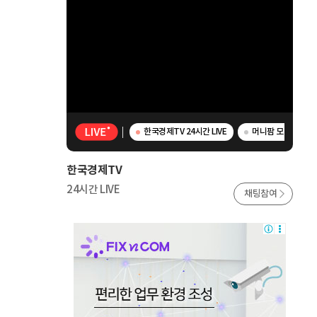
한국경제TV 24시간 LIVE
머니팜 모닝라이브 -
한국경제TV
24시간 LIVE
채팅참여