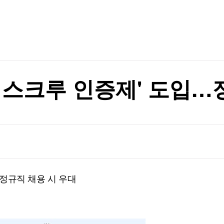
TV홈
무료방송
전체뉴스
증권
파트너스
경제
종목핫라인
추천 상
산업
여성 후보에 맹비난
경제
오늘의 
정치
여성 후보에 맹비난
생활경제
수익후기
국제
기업·CEO
이벤트
칼럼·연재
캠퍼스크루 인증제' 도입…
특집방송
전체 프로그램
채널/편성
지역별채널
…정규직 채용 시 우대
)
편성표