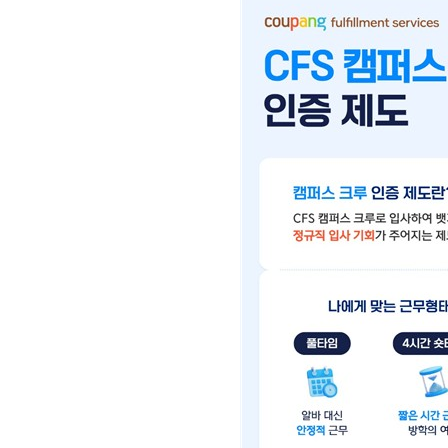
[할인50%] 한·미 투자 올인원 클래스
해외증시