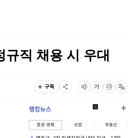
비트코인 골드
1,313
(
-763.82%
)
홈
AI추천
퀀텀
915
(
0.33%
)
품
마켓이슈
특징주
이벤트
이더리움 클래식
9,255
(
0.43%
)
비트코인
91,486,000
(
-0.2%
)
정규직 채용 시 우대
구독
랭킹뉴스
증권·경제
산업
부동산
1