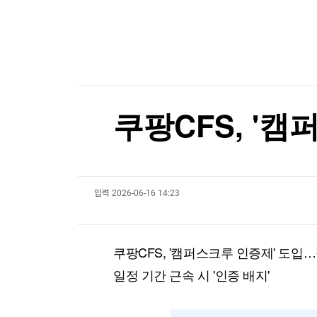
한국경제TV
뉴스홈
[온에어] K-스탁 라이브
머니팜 모닝라이브
증권
굿모닝 작전
금융
"제 정신 아니다"…트럼프, 한국계 진보 주지사 
오늘장 뭐사지?
부동산
"제 정신 아니다"…트럼프, 한국계 진보 주지사 
[오후5시] 뉴스플러스
사회
온로드 (ON ROAD) 인사이트
글로벌경제
쿠팡CFS, '
랭킹뉴스
입력
2026-06-16 14:23
미네르바아카데미
증권 데이터
스페셜강의
특징주 뉴스
쿠팡CFS, '캠퍼스크루 인증제' 도입
투자/재테크
매매신호 (랭킹100
부동산/세무
투자분석
일정 기간 근속 시 '인증 배지'
산업
국내증시
[모집-3기-] 돈버는 트레이딩 투자 북클럽
환율