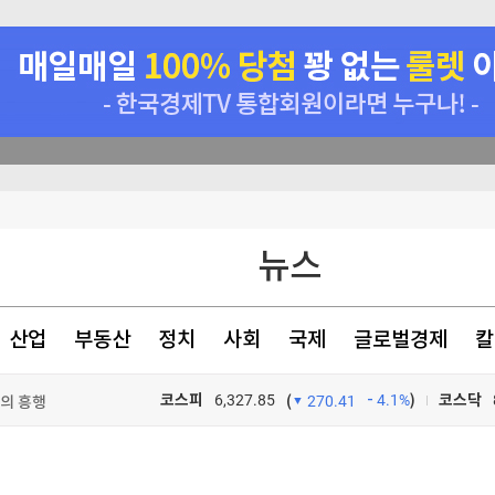
뉴스
여성 후보에 맹비난
주최자 처벌
산업
부동산
정치
사회
국제
글로벌경제
칼
밖의 흥행
밖의 흥행
코스피
6,327.85
4.1%
)
코스닥
(
270.41
TV프로그램
와우