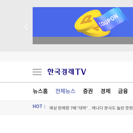
academy.co.kr
"제 정신 아니다"…트럼프, 한국계 진보 주지사 
中경찰, 팬 1천여명 모인 '아이돌 무허가 응원' 
뉴스홈
전체뉴스
증권
경제
금융
예상 판매량 7배 '대박'…캐나다 본사도 놀란 뜻
HOT
예상 판매량 7배 '대박'…캐나다 본사도 놀란 뜻
[포토+] 박정민, '멋짐 가득한 모습~'
ON AIR
뉴스
"나야, '흑백요리사' 시즌3"