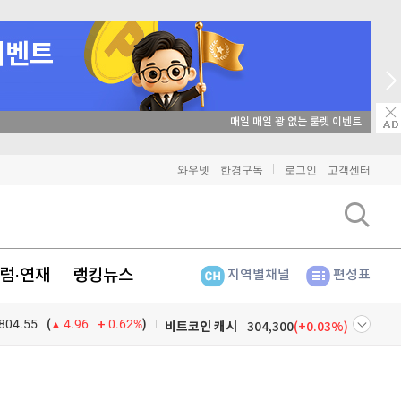
매일 매일 꽝 없는 룰렛 이벤트
와우넷
한경구독
로그인
고객센터
비트코인
91,486,000
(
-0.2%
)
이더리움
2,697,000
(
1.09%
)
럼·연재
랭킹뉴스
지역별채널
편성표
리플
1,483
(
-2.13%
)
804.55
0.62%
)
비트코인 캐시
304,300
(
0.03%
)
(
4.96
이오스
896
(
-0.45%
)
넷
주식창