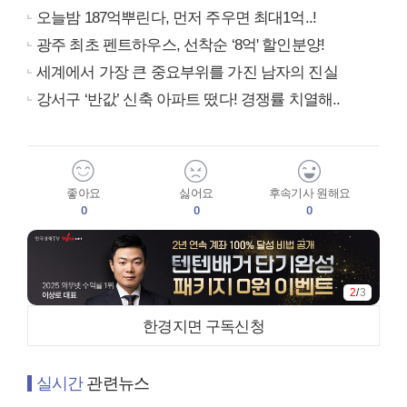
오늘밤 187억뿌린다, 먼저 주우면 최대1억..!
광주 최초 펜트하우스, 선착순 ‘8억' 할인분양!
세계에서 가장 큰 중요부위를 가진 남자의 진실
강서구 ‘반값’ 신축 아파트 떴다! 경쟁률 치열해..
좋아요
싫어요
후속기사 원해요
0
0
0
2
/
3
한경지면 구독신청
실시간
관련뉴스