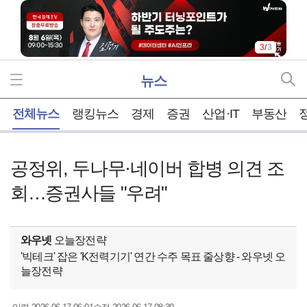
3
/
3
뉴스
홈
전체뉴스
랭킹뉴스
경제
증권
산업·IT
부동산
공정위, 두나무·네이버 합병 의견 조
회…증권사들 "우려"
와우넷
오늘장전략
'빅테크' 잡은 'K전력기기' 연간 수주 목표 줄상향 - 와우넷 오
늘장전략