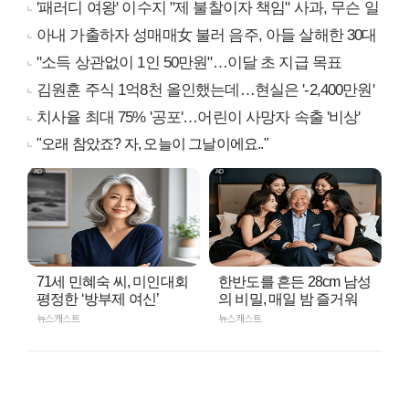
'패러디 여왕' 이수지 "제 불찰이자 책임" 사과, 무슨 일
아내 가출하자 성매매女 불러 음주, 아들 살해한 30대
"소득 상관없이 1인 50만원"…이달 초 지급 목표
김원훈 주식 1억8천 올인했는데…현실은 '-2,400만원'
치사율 최대 75% '공포'…어린이 사망자 속출 '비상'
"오래 참았죠? 자, 오늘이 그날이에요.."
71세 민혜숙 씨, 미인대회
한반도를 흔든 28cm 남성
평정한 ‘방부제 여신’
의 비밀, 매일 밤 즐거워
뉴스캐스트
뉴스캐스트