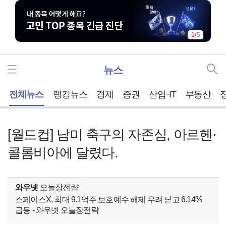
1
/
5
뉴스
홈
전체뉴스
랭킹뉴스
경제
증권
산업·IT
부동산
[월드컵] 남미 축구의 자존심, 아르헨·
콜롬비아에 달렸다.
와우넷
오늘장전략
스페이스X, 최대 9.1억주 보호예수 해제 우려 딛고 6.14%
급등 - 와우넷 오늘장전략