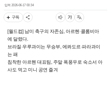
2026-06-17 00:34
입력
구독
[월드컵] 남미 축구의 자존심, 아르헨·콜롬비아
에 달렸다.
브라질·우루과이는 무승부, 에콰도르·파라과이
는 패
침착한 아르헨 대표팀, 주말 폭풍우로 숙소서 아
사도 먹고 미니 공연 즐겨