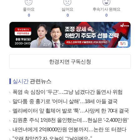
좋아요
싫어요
후속기사 원해요
0
0
0
5
/
5
한경지면 구독신청
실시간
관련뉴스
폭염 속 심장이 '두근'…그냥 넘겼다간 돌연사 위험
말다툼 중 흉기로 '어머니 살해'…18세 아들 결국
엘리베이터 앞 휠체어 발로 '툭'…사망케 한 70대 결국
김원훈 주식 1억8천 올인했는데…현실은 '-2,400만원'
내연녀에게 2억8000만원 연봉까지…논란 또 터졌다
"오래 참았죠? 자, 오늘이 그날이에요.."