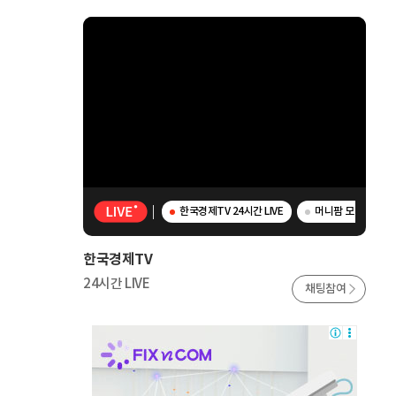
한국경제TV 24시간 LIVE
머니팜 모닝라이브 
한국경제TV
24시간 LIVE
채팅참여