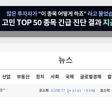
뉴스
경보 발령
전격 조사
산업
부동산
정치
사회
국제
글로벌경제
칼
들도 홀렸다
중"
코스피
6,258.77
0.6%
)
코스닥
(
37.61
TV프로그램
와우