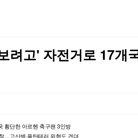
TV홈
무료방송
전체뉴스
증권
파트너스
경제
종목핫라인
추천 상
산업
경보 발령
경제
오늘의 
정치
경보 발령
생활경제
수익후기
국제
기업·CEO
이벤트
칼럼·연재
시 보려고' 자전거로 17
특집방송
전체 프로그램
채널/편성
지역별채널
)
편성표
개국 횡단한 아르헨 축구팬 3인방
 도착…고산병·폭탄테러 위협도 견뎌