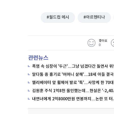
월드컵 메시
아르헨티나
좋아요
0
관련뉴스
폭염 속 심장이 '두근'…그냥 넘겼다간 돌연사 위
말다툼 중 흉기로 '어머니 살해'…18세 아들 결국
내연녀