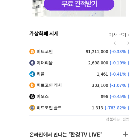
가상화폐 시세
기사 보기 +
942
(
1.73%
)
비트코인
91,211,000
(
-0.33%
)
,135
(
-0.61%
)
이더리움
2,698,000
(
-0.19%
)
리플
1,461
(
-0.41%
)
비트코인 캐시
303,100
(
-1.07%
)
이오스
896
(
-0.45%
)
비트코인 골드
1,313
(
-763.82%
)
정보제공 : 빗썸
'한경TV LIVE'
온라인에서 만나는