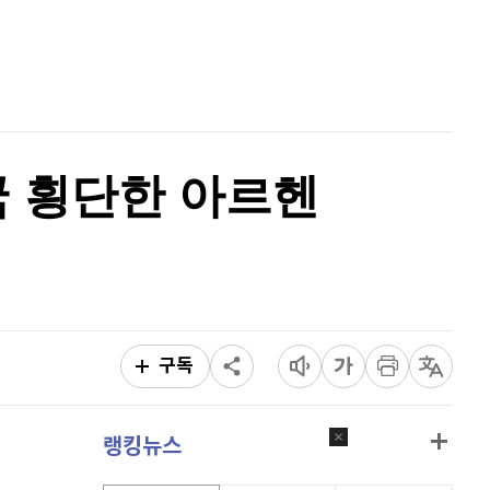
비트코인 골드
1,313
(
-763.82%
)
홈
AI추천
퀀텀
942
(
1.73%
)
품
마켓이슈
이더리움 클래식
9,135
(
-0.61%
)
특징주
이벤트
비트코인
91,211,000
(
-0.33%
)
개국 횡단한 아르헨
구독
랭킹뉴스