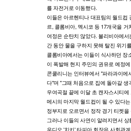
를 자전거로 이동했다.
이들은 아르헨티나 대표팀의 월드컵 경
르, 콜롬비아, 멕시코 등 17개국을 거
여정은 순탄치 않았다. 볼리비아에서
간 동안 물을 구하지 못해 탈진 위기를
콜롬비아에서는 이들이 식사하던 장소에
이 폭발해 현지 주민의 권유로 예정에
콘쿨리니는 인터뷰에서 "파라과이에서 
다"며 "그때 처음으로 집에 돌아갈 생
우여곡절 끝에 이달 초 캔자스시티에 
메시의 마지막 월드컵이 될 수 있다는
정부지로 오르면서 정작 경기 티켓을 
그러나 이들의 사연이 알려지면서 상황
우디오 '치키' 타피아 회장은 사회관