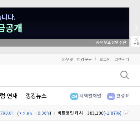
매일 매일 꽝 없는 룰렛 이벤트
와우넷
한경구독
로그인
고객센터
비트코인
91,211,000
(
-0.33%
)
이더리움
2,698,000
(
-0.19%
)
럼·연재
랭킹뉴스
지역별채널
편성표
리플
1,461
(
-0.41%
)
비트코인 캐시
303,100
(
-1.07%
)
798.81
0.36%
)
(
2.86
이오스
896
(
-0.45%
)
넷
주식창