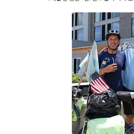
[할인50%] 한·미 투자 올인원 클래스
해외증시