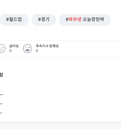
월드컵
경기
와우넷
오늘장전략
싫어요
후속기사 원해요
0
0
험
엘리베이터 앞 휠체어 발로 '툭'…사망케 한 70대 결국
김원훈 주식 1억8천 올인했는데…현실은 '-2,400만원'
에게 2억8000만원 연봉까지…논란 또 터졌다