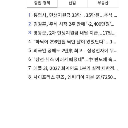
증권·경제
산업
부동산
1
통영시, 민생지원금 33만→35만원…추석 전 푼다
2
김원훈, 주식 시작 2주 만에 '-2,400만원'…"차 한 대 값 날렸다"
3
영동군, 2차 민생지원금 내달 지급…17일부터 신청 접수
4
"하닉이 298만원 찍던 날이 있었단다"…100만 클릭 '전래동화' 정체
5
외국인 공매도 2년來 최고…삼성전자에 무슨일이 [B급기자의 B급리포트]
6
"삼전·닉스 이래서 빠졌네"…中 반도체 속사정 [B급기자의 B급리포트]
7
애플 3i, 2027 회계연도 1분기 실적 제한적 검토 통과
8
사이프러스 펀즈, 엔비디아 지분 6만7250주 매각