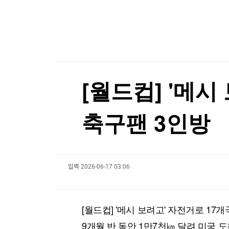
한국경제TV
뉴스홈
[온에어] 국고처 1부
머니팜 모닝라이브
증권
굿모닝 작전
금융
태풍 '돌핀', 中 동부 연안 상륙 임박…최고 수준 
오늘장 뭐사지?
부동산
태풍 '돌핀', 中 동부 연안 상륙 임박…최고 수준 
[오후5시] 뉴스플러스
사회
온로드 (ON ROAD) 인사이트
글로벌경제
[월드컵] '메
랭킹뉴스
축구팬 3인방
미네르바아카데미
증권 데이터
입력
2026-06-17 03:06
스페셜강의
특징주 뉴스
투자/재테크
매매신호 (랭킹100
부동산/세무
투자분석
[월드컵] '메시 보려고' 자전거로 17
산업
국내증시
[모집-3기-] 돈버는 트레이딩 투자 북클럽
환율
9개월 반 동안 1만7천㎞ 달려 미국