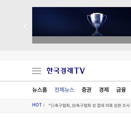
종목 무료 정밀 진단
태풍 '돌핀', 中 동부 연안 상륙 임박…최고 수준 
대한축구협회 '성 접대' 의혹에…일본, 심판 4명 
뉴스홈
전체뉴스
증권
경제
금융
"환상적인 식사" 엄지 척…이탈리아 미슐랭 셰프
HOT
"日축구협회, 韓축구협회 성 접대 의혹 심판 조사 
[포토+] 박정민, '멋짐 가득한 모습~'
ON AIR
뉴스
"나야, '흑백요리사' 시즌3"