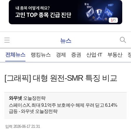
1
/
5
뉴스
홈
전체뉴스
랭킹뉴스
경제
증권
산업·IT
부동산
[그래픽] 대형 원전-SMR 특징 비교
와우넷
오늘장전략
스페이스X, 최대 9.1억주 보호예수 해제 우려 딛고 6.14%
급등 - 와우넷 오늘장전략
2026-06-17 21:31
입력