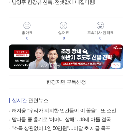
남양주 한강뷰 신축, 전셋값에 내집마련!
좋아요
싫어요
후속기사 원해요
0
0
0
5
/
5
한경지면 구독신청
실시간
관련뉴스
허지웅 "우리가 지지한 인간들이 이 꼴을"...또 소신 발언
말다툼 중 흉기로 '어머니 살해'…18세 아들 결국
"소득 상관없이 1인 50만원"…이달 초 지급 목표