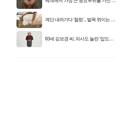
세계에서 가장 큰 중요부위를 가진 남
자의 진실
계단 내려가다 '철렁'... 발목 꺾이는 이
유
83세 김보경 씨, 의사도 놀란 ‘압도적
피지컬’