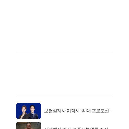
보험설계사 이직시 ‘억’대 프로모션!
키움에셋!