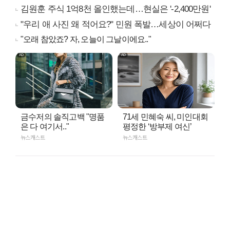
김원훈 주식 1억8천 올인했는데…현실은 '-2,400만원'
"우리 애 사진 왜 적어요?" 민원 폭발…세상이 어쩌다
"오래 참았죠? 자, 오늘이 그날이에요.."
금수저의 솔직고백 "명품
71세 민혜숙 씨, 미인대회
은 다 여기서.."
평정한 ‘방부제 여신’
뉴스캐스트
뉴스캐스트