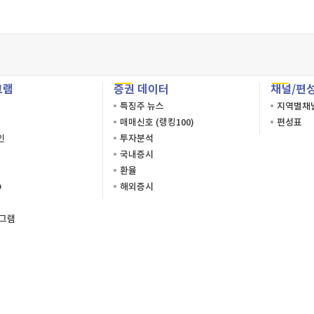
간
간
확인
닫기
그램
증권 데이터
채널/편
확인
닫기
특징주 뉴스
지역별채
확인
닫기
매매신호 (랭킹100)
편성표
인
투자분석
국내증시
환율
O
해외증시
로그램