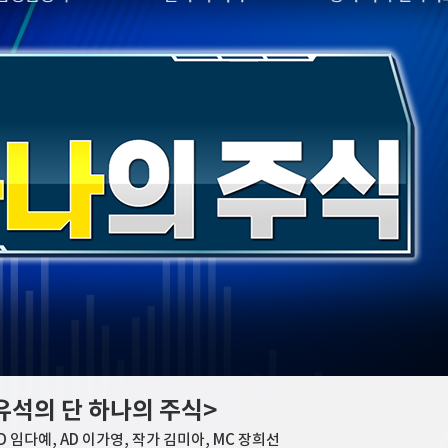
TV홈
무료방송
전체뉴스
"…중국 반발할듯
증권
파트너스
경제
종목핫라인
추천 상
산업
경제
오늘의 
정치
생활경제
수익후기
국제
기업·CEO
이벤트
칼럼·연재
특집방송
와 엇박자'"
전체 프로그램
와 엇박자'"
채널/편성
지역별채널
)
편성표
유석의 단 하나의 주식>
D 임다예, AD 이가영, 작가 김미아, MC 장희선