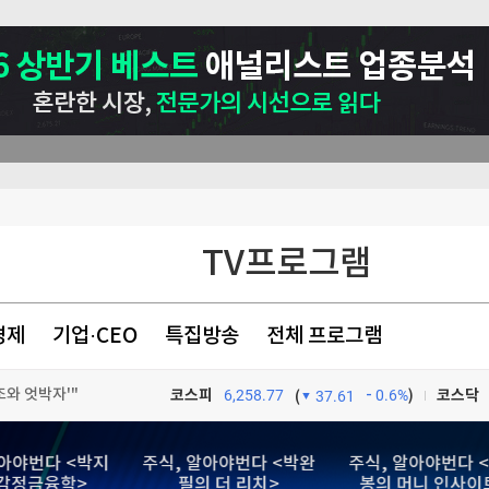
TV프로그램
경제
기업·CEO
특집방송
전체 프로그램
와 엇박자'"
코스피
6,258.77
0.6%
)
코스닥
(
37.61
 내년 3월 완공"
TV프로그램
와우
알아야번다 <박지
주식, 알아야번다 <박완
주식, 알아야번다 
강하게 먹는 것"
 감정금융학>
필의 더 리치>
봉의 머니 인사이