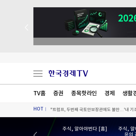
TV홈
증권
종목핫라인
경제
생활
HOT
"트럼프, 두번째 국토안보장관에도 불만…'내 기조
에코프로비엠, 1.2조 유증 자진정정…"니켈 제련소
ON AIR
뉴스
주식, 알아야번다 [홈]
주식, 
세계 최고령 도전 119세…"장수 비결? 일하고 건
윤의