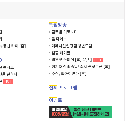
특집방송
진
글로벌 이코노미
기
딥 다이브
부동산 카페 [홈]
미래내일일경험 청년드림
업종 바이블
O
와우넷 스페셜 [홈, 49人]
HOT
인기채널 총출동! 증시 끝장토론 [홈]
신 콘서트
주식, 알아야번다 [홈]
신을 말하다
뷰
HOT
전체 프로그램
이벤트