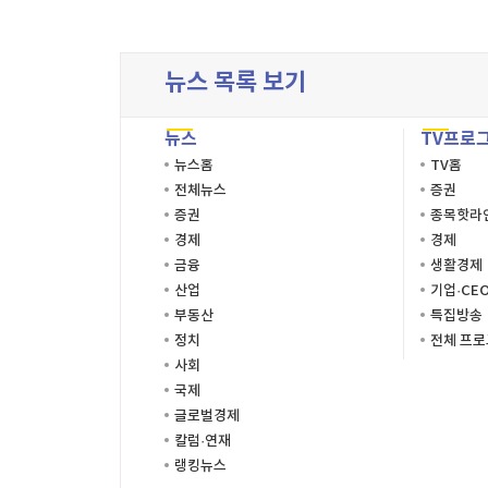
이름
이름
이름
시간
시작시
주소
뉴스 목록 보기
종료시
이미지
뉴스
TV프로
설명
뉴스홈
TV홈
전체뉴스
증권
증권
종목핫라
경제
경제
금융
생활경제
산업
기업·CE
부동산
특집방송
정치
전체 프
사회
국제
글로벌경제
칼럼·연재
랭킹뉴스