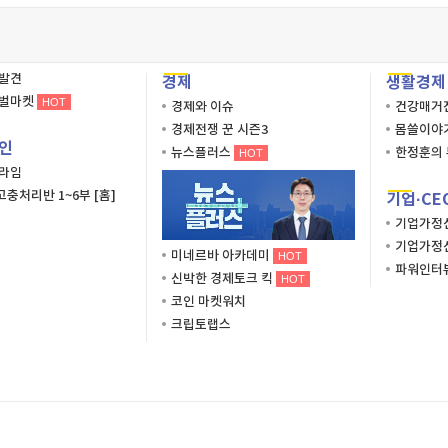
재발견
경제
생활경제
로벌마켓
HOT
경제와 이슈
건강매거
경제전쟁 꾼 시즌3
몸쓸이야
인
뉴스플러스
한정훈의 
HOT
프라임
충처리반 1~6부 [홈]
기업·CE
기업가정
기업가정
미네르바 아카데미
HOT
파워인터
신박한 경제토크 킥
HOT
코인 마켓워치
크립토랩스