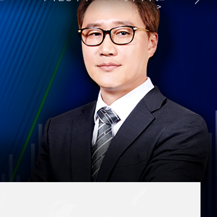
리플
1,462
(
1.25%
)
>
홈
AI추천
비트코인 캐시
304,500
(
0.73%
)
품
마켓이슈
특징주
이벤트
이오스
896
(
-0.45%
)
비트코인 골드
1,313
(
-763.82%
)
퀀텀
925
(
0.98%
)
이더리움 클래식
9,140
(
0.16%
)
비트코인
91,325,000
(
-0.03%
)