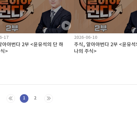
6-17
2026-06-10
알아야번다 2부 <윤유석의 단 하
주식, 알아야번다 2부 <윤유석
주식>
나의 주식>
1
2
갈피 입력
간반복 입력
레이리스트 추가