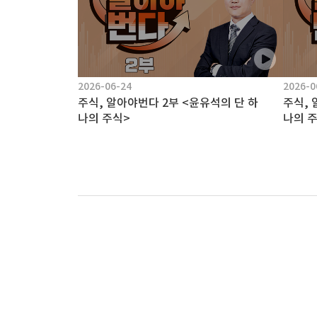
2026-06-24
2026-0
주식, 알아야번다 2부 <윤유석의 단 하
주식, 
나의 주식>
나의 
록
마지막목록
책
구
플