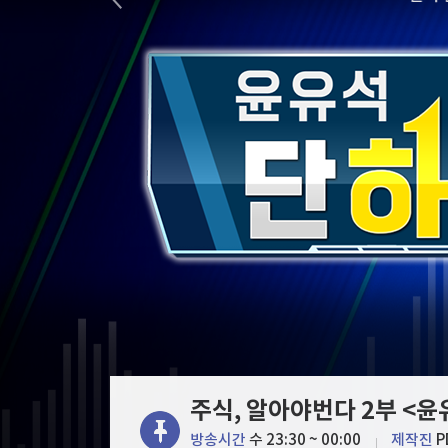
한국경제TV
뉴스홈
태평양 섬나라들 "이달말 정상회의에 대만 참석
머니팜 모닝라이브
증권
굿모닝 작전
금융
[포토+] 박정민, '멋짐 가득한 모습~'
오늘장 뭐사지?
부동산
"나야, '흑백요리사' 시즌3"
[오후5시] 뉴스플러스
사회
온로드 (ON ROAD) 인사이트
글로벌경제
[온에어] 몸쓸이야기
랭킹뉴스
"트럼프, 두번째 국토안보장관에도 불만…'내 기조
"트럼프, 두번째 국토안보장관에도 불만…'내 기조
미네르바아카데미
증권 데이터
스페셜강의
특징주 뉴스
투자/재테크
매매신호 (랭킹100
부동산/세무
투자분석
주식, 알아야번다 2부 <윤
산업
국내증시
[모집-3기-] 돈버는 트레이딩 투자 북클럽
환율
방송시간
수 23:30 ~ 00:00
제작진
P