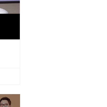
반배속
플레이리스트
구간반복 북마크
책갈피 북마크
설정