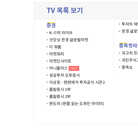
TV 목록 보기
투자의 
증권
한경 글
K-스탁 라이브
굿모닝 한경 글로벌마켓
종목핫라
더 워룸
국고처 
마켓워치
국민주식고
마켓인사이트
종목쇼
머니플러스
HOT
성공투자 오후증시
이상로 - 텐텐배거 투자공식 시즌2
출발증시 1부
출발증시 2부
판도라 (판을 읽는 도파민 라이브)