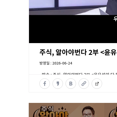
00:09
27:21
주식, 알아야번다 2부 <윤
방영일 : 2026-06-24
· 방송 :
주식, 알아야번다 2부 <윤유석의 단
※ 영상 문의는
webmaster@wowtv.co.kr
로 
※ 안정적인 시청을 위해 HTML5가 지원되는 Chrom