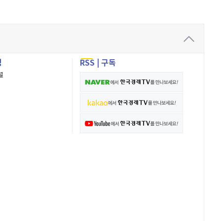
성
RSS
|
구독
널