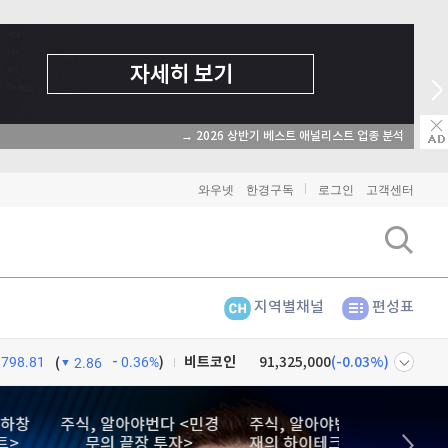
→ 2026 상반기 베스트 애널리스트 업종 분석
와우넷
한경구독
로그인
고객센터
지역별채널
편성표
798.81
0.36%
)
비트코인
91,325,000
(
-0.03%
)
(
2.86
이더리움
2,696,000
(
0.15%
)
넷
주식창
<하창
주식, 알아야번다 <민경
주식, 알아야번다 <김민
트>
무의 끝장 투자>
재의 하이테크 하이리턴