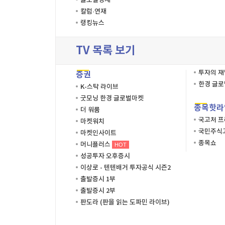
글로벌경제
칼럼·연재
랭킹뉴스
TV 목록 보기
투자의 
증권
한경 글
K-스탁 라이브
굿모닝 한경 글로벌마켓
종목핫라
더 워룸
국고처 
마켓워치
국민주식고
마켓인사이트
종목쇼
머니플러스
HOT
성공투자 오후증시
이상로 - 텐텐배거 투자공식 시즌2
출발증시 1부
출발증시 2부
판도라 (판을 읽는 도파민 라이브)