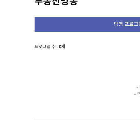
부동산방송
한국경제TV
뉴스홈
[온에어] 국고처 2부
머니팜 모닝라이브
증권
굿모닝 작전
금융
'이란 자금줄' 겨냥…美, 가상화폐 거래소 2곳 제
방영 프로그
오늘장 뭐사지?
부동산
'이란 자금줄' 겨냥…美, 가상화폐 거래소 2곳 제
[오후5시] 뉴스플러스
사회
온로드 (ON ROAD) 인사이트
글로벌경제
프로그램 수 :
0개
랭킹뉴스
미네르바아카데미
증권 데이터
-
-
스페셜강의
특징주 뉴스
투자/재테크
매매신호 (랭킹100
부동산/세무
투자분석
산업
국내증시
[모집-3기-] 돈버는 트레이딩 투자 북클럽
환율