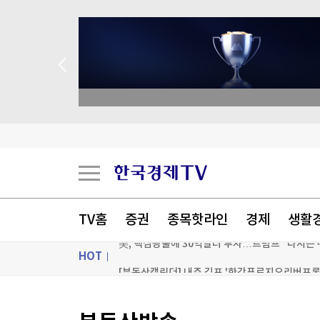
 애널리스트 업종 분석
'이란 자금줄' 겨냥…美, 가상화폐 거래소 2곳 제
무료 이용자도 최신 '챗gpt 무제한' 뚫렸다…'역
TV홈
증권
종목핫라인
경제
생활
美, 핵심광물에 30억달러 투자…트럼프 "다시는 
HOT
[부동산캘린더] 내주 김포 '한강푸르지오리버프론트
[포토+] 박정민, '멋짐 가득한 모습~'
ON AIR
뉴스
"나야, '흑백요리사' 시즌3"