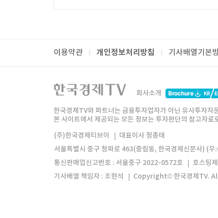
개인정보처리방침
이용약관
기사배열기본
패밀리사이트
한국경제TV
와우넷
주식창
미네르
회사소개
한경미디어그룹
한국경제신문
한국경제
한국경제TV와 파트너는 금융투자업자가 아닌 유사투자자문
본 사이트에서 제공되는 모든 정보는 투자판단의 참고자료로 
모바일앱
한국경제TV앱
주식창앱
(주)한국경제티브이
대표이사 정종태
서울특별시 중구 청파로 463(중림동, 한국경제신문사) (우:0
통신판매업신고번호 : 서울중구 2022-0572호
호스팅제
기사배열 책임자 : 조현석
Copyright© 한국경제TV. All 