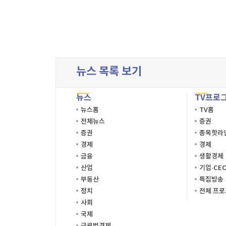
[할인50%] 한·미 투자 올인원 클래스
해외증시
뉴스 목록 보기
뉴스
TV프로
뉴스홈
TV홈
전체뉴스
증권
증권
종목핫라
경제
경제
금융
생활경제
산업
기업·CE
부동산
특집방송
정치
전체 프
사회
국제