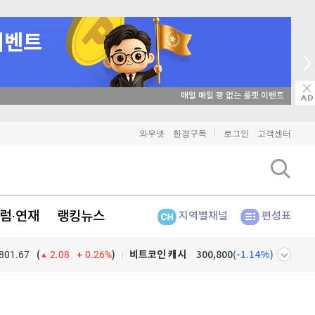
→ 온라인 투자교육은 미네르바아카데미 / minervaacademy.co.kr
와우넷
한경구독
로그인
고객센터
비트코인
91,718,000
(
0.05%
)
이더리움
2,701,000
(
1.24%
)
럼·연재
랭킹뉴스
리플
1,485
(
-1.99%
)
지역별채널
편성표
비트코인 캐시
300,800
(
-1.14%
)
801.67
0.26%
)
(
2.08
이오스
896
(
-0.45%
)
넷
주식창
비트코인 골드
1,313
(
-763.82%
)