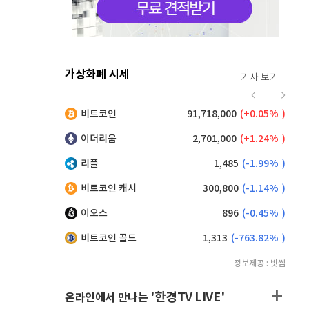
가상화폐 시세
기사 보기 +
918
(
0.66%
)
비트코인
91,718,000
(
0.05%
)
,025
(
-2.15%
)
이더리움
2,701,000
(
1.24%
)
리플
1,485
(
-1.99%
)
비트코인 캐시
300,800
(
-1.14%
)
이오스
896
(
-0.45%
)
비트코인 골드
1,313
(
-763.82%
)
정보제공 : 빗썸
'한경TV LIVE'
온라인에서 만나는