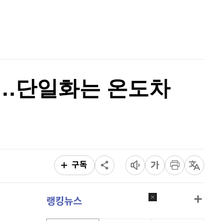
홈
퀀텀
918
(
0.66%
)
AI추천
품
마켓이슈
이더리움 클래식
9,025
(
-2.15%
)
특징주
이벤트
비트코인
91,718,000
(
0.05%
)
감…단일화는 온도차
구독
랭킹뉴스