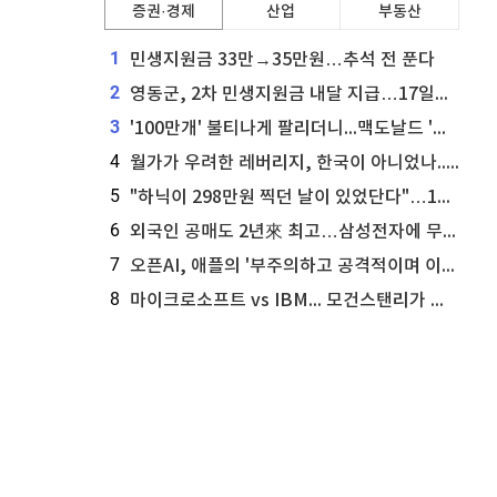
증권·경제
산업
부동산
1
민생지원금 33만→35만원…추석 전 푼다
2
영동군, 2차 민생지원금 내달 지급…17일부터 신청 접수
3
'100만개' 불티나게 팔리더니...맥도날드 '충주찰옥수수버거' 돌연 판매 종료
4
월가가 우려한 레버리지, 한국이 아니었나...'상황 인식' 못한 아셴브레너의 추락
5
"하닉이 298만원 찍던 날이 있었단다"…100만 클릭 '전래동화' 정체
6
외국인 공매도 2년來 최고…삼성전자에 무슨일이 [B급기자의 B급리포트]
7
오픈AI, 애플의 '부주의하고 공격적이며 이상하게 개인적인' 영업비밀 소송 기각 신청
8
마이크로소프트 vs IBM... 모건스탠리가 선택한 하이퍼스케일러 투자 유망주