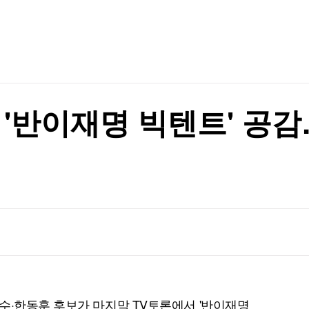
TV홈
무료방송
전체뉴스
증권
파트너스
경제
력질주'
종목핫라인
추천 상
산업
경제
오늘의 
정치
력질주'
생활경제
수익후기
국제
기업·CEO
이벤트
칼럼·연재
 '반이재명 빅텐트' 공
특집방송
전체 프로그램
채널/편성
지역별채널
)
편성표
수·한동훈 후보가 마지막 TV토론에서 '반이재명