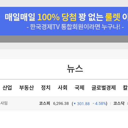
력질주'
뉴스
 하루 최대"
산업
부동산
정치
사회
국제
글로벌경제
칼
다 [매칭의 기술(上)]
 사임
코스피
6,296.38
4.58%
)
코스닥
(
301.88
TV프로그램
와우