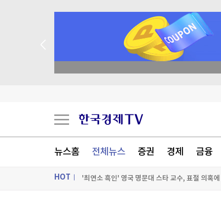
일 꽝 없는 룰렛 이벤트
"속도 더 올려야 합니다"…한남동 지하서 '3분 전
나이지리아 군경, 납치 피해자 308명 구출…"역대
뉴스홈
전체뉴스
증권
경제
금융
"저랑 연애하실 분~"…20대 여성들 '남초 앱' 몰렸
'최연소 흑인' 영국 명문대 스타 교수, 표절 의혹에
HOT
[포토+] 박정민, '멋짐 가득한 모습~'
ON AIR
뉴스
"나야, '흑백요리사' 시즌3"