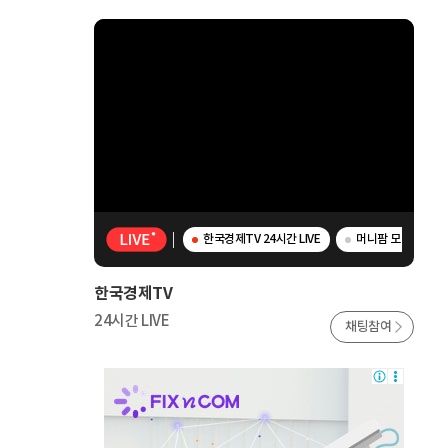
한국경제TV 24시간 LIVE
머니팜 모닝라이브 -
한국경제TV
24시간 LIVE
채팅참여