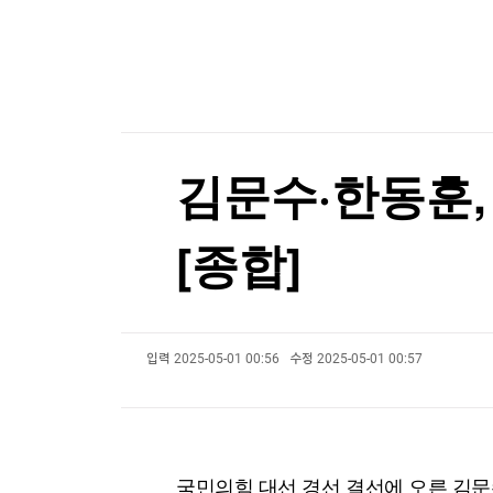
한국경제TV
뉴스홈
[온에어] 판도라 (판을 읽는 도파민 라이브)
머니팜 모닝라이브
증권
"속도 더 올려야 합니다"…한남동 지하서 '3분 전
굿모닝 작전
금융
오늘장 뭐사지?
부동산
"속도 더 올려야 합니다"…한남동 지하서 '3분 전
[오후5시] 뉴스플러스
사회
온로드 (ON ROAD) 인사이트
글로벌경제
김문수·한동훈,
랭킹뉴스
[종합]
미네르바아카데미
증권 데이터
입력
2025-05-01 00:56
수정
2025-05-01 00:57
스페셜강의
특징주 뉴스
투자/재테크
매매신호 (랭킹100
부동산/세무
투자분석
산업
국내증시
[모집-3기-] 돈버는 트레이딩 투자 북클럽
환율
국민의힘 대선 경선 결선에 오른 김문