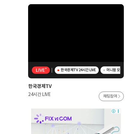
한국경제TV 24시간 LIVE
머니팜 모닝라이브 -
한국경제TV
24시간 LIVE
채팅참여