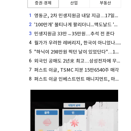
증권·경제
산업
부동산
1
영동군, 2차 민생지원금 내달 지급…17일부터 신청 접수
2
'100만개' 불티나게 팔리더니...맥도날드 '충주찰옥수수버거' 돌연 판매 종료
3
민생지원금 33만→35만원…추석 전 푼다
4
월가가 우려한 레버리지, 한국이 아니었나...'상황 인식' 못한 아셴브레너의 추락
5
"하닉이 298만원 찍던 날이 있었단다"…100만 클릭 '전래동화' 정체
6
외국인 공매도 2년來 최고…삼성전자에 무슨일이 [B급기자의 B급리포트]
7
퍼스트 이글, TSMC 지분 15만6540주 매각
8
퍼스트 이글 인베스트먼트 매니지먼트, 마이크로소프트 지분 61만5117주 늘려