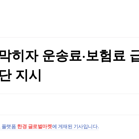
TV홈
무료방송
전체뉴스
증권
파트너스
경제
종목핫라인
추천 상
산업
원
경제
오늘의 
정치
원
생활경제
수익후기
국제
기업·CEO
이벤트
칼럼·연재
막히자 운송료·보험료 
특집방송
전체 프로그램
단 지시
채널/편성
지역별채널
)
편성표
보 플랫폼
한경 글로벌마켓
에 게재된 기사입니다.