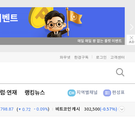
매일 매일 꽝 없는 룰렛 이벤트
와우넷
한경구독
로그인
고객센터
비트코인
91,240,000
(
-0.47%
)
이더리움
2,686,000
(
0.67%
)
럼·연재
랭킹뉴스
지역별채널
편성표
리플
1,478
(
-2.5%
)
798.87
0.09%
)
비트코인 캐시
302,500
(
-0.57%
)
(
0.72
이오스
896
(
-0.45%
)
넷
주식창