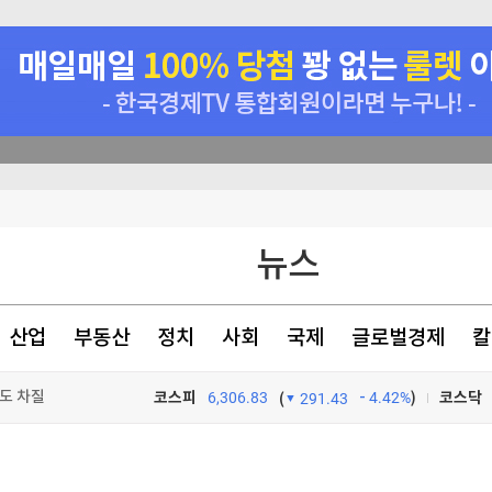
뉴스
원
상
산업
부동산
정치
사회
국제
글로벌경제
칼
정야욕 스멀스멀
도 차질
코스피
6,306.83
4.42%
)
코스닥
(
291.43
TV프로그램
와우