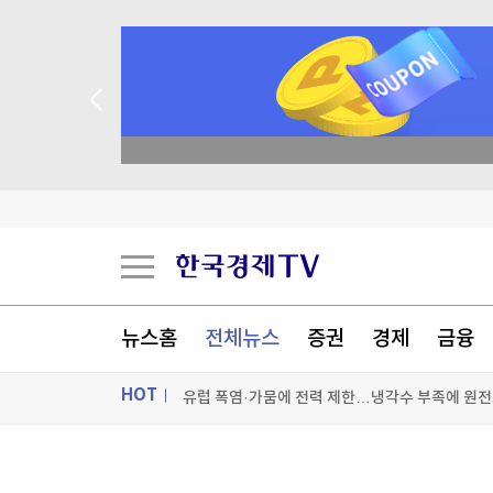
academy.co.kr
폭염에 공연·촬영장 '비상'…냉방차·구급차 총동
대만 TSMC, 올해 4분기 3나노 생산량 18만장 예
뉴스홈
전체뉴스
증권
경제
금융
'비핵3원칙 견지' 미래지향 슬쩍 뺀 日총리…수
HOT
유럽 폭염·가뭄에 전력 제한…냉각수 부족에 원전
[포토+] 박정민, '멋짐 가득한 모습~'
ON AIR
뉴스
"나야, '흑백요리사' 시즌3"