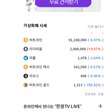
가상화폐 시세
기사 보기 +
917
(
0.55%
)
비트코인
91,240,000
(
-0.47%
)
,195
(
-0.22%
)
이더리움
2,686,000
(
0.67%
)
리플
1,478
(
-2.50%
)
비트코인 캐시
302,500
(
-0.57%
)
이오스
896
(
-0.45%
)
비트코인 골드
1,313
(
-763.82%
)
정보제공 : 빗썸
'한경TV LIVE'
온라인에서 만나는