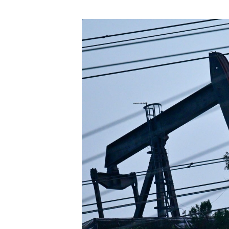
[할인50%] 한·미 투자 올인원 클래스
해외증시