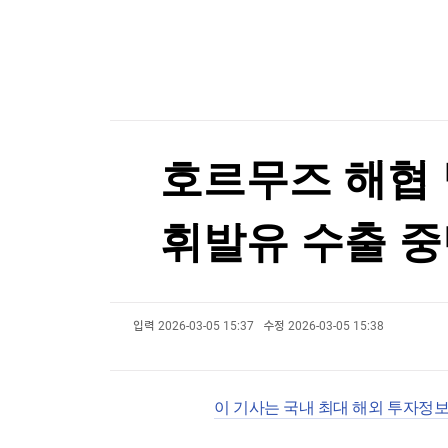
한국경제TV
뉴스홈
[온에어] 마켓인사이트
머니팜 모닝라이브
증권
굿모닝 작전
금융
폭염에 공연·촬영장 '비상'…냉방차·구급차 총동
오늘장 뭐사지?
부동산
폭염에 공연·촬영장 '비상'…냉방차·구급차 총동
[오후5시] 뉴스플러스
사회
온로드 (ON ROAD) 인사이트
글로벌경제
호르무즈 해협 
랭킹뉴스
휘발유 수출 중
미네르바아카데미
증권 데이터
입력
2026-03-05 15:37
수정
2026-03-05 15:38
스페셜강의
특징주 뉴스
투자/재테크
매매신호 (랭킹100
부동산/세무
투자분석
이 기사는 국내 최대 해외 투자정
산업
국내증시
[모집-3기-] 돈버는 트레이딩 투자 북클럽
환율