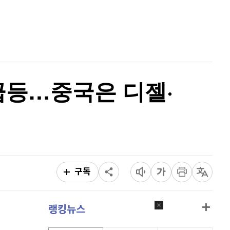
비트코인 골드
1,313
(
-763.82%
)
홈
AI추천
퀀텀
917
(
0.55%
)
품
마켓이슈
특징주
이벤트
이더리움 클래식
9,195
(
-0.22%
)
비트코인
91,240,000
(
-0.47%
)
급등…중국은 디젤·
구독
랭킹뉴스