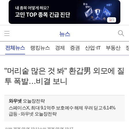
1
/
3
뉴스
홈
전체뉴스
랭킹뉴스
경제
증권
산업·IT
부동산
"머리숱 많은 것 봐" 환갑男 외모에 질
투 폭발…비결 보니
와우넷
오늘장전략
스페이스X, 최대 9.1억주 보호예수 해제 우려 딛고 6.14%
급등 - 와우넷 오늘장전략