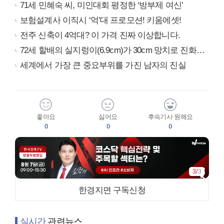
71세 민혜숙 씨, 미인대회 평정한 ‘방부제 여신’
보험설계사 이직시 ‘억’대 프로모션! 키움에셋!
전주 신축이 4억대? 이 가격 진짜 이상합니다.
72세 할배의 실지렁이(6.9cm)가 30cm 망치로 진화…
세계에서 가장 큰 중요부위를 가진 남자의 진실
좋아요
싫어요
후속기사 원해요
0
0
0
3
/
3
한경지면 구독신청
실시간
관련뉴스