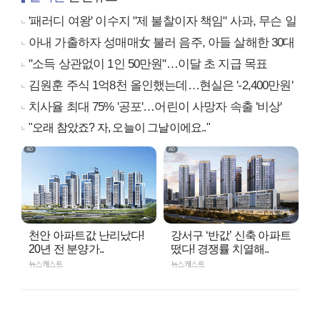
'패러디 여왕' 이수지 "제 불찰이자 책임" 사과, 무슨 일
아내 가출하자 성매매女 불러 음주, 아들 살해한 30대
"소득 상관없이 1인 50만원"…이달 초 지급 목표
김원훈 주식 1억8천 올인했는데…현실은 '-2,400만원'
치사율 최대 75% '공포'…어린이 사망자 속출 '비상'
"오래 참았죠? 자, 오늘이 그날이에요.."
천안 아파트값 난리났다!
강서구 ‘반값’ 신축 아파트
20년 전 분양가..
떴다! 경쟁률 치열해..
뉴스캐스트
뉴스캐스트