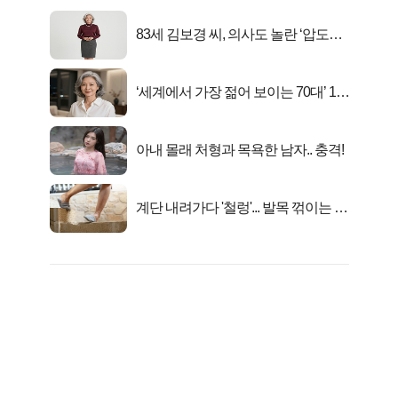
83세 김보경 씨, 의사도 놀란 ‘압도적
피지컬’
‘세계에서 가장 젊어 보이는 70대’ 1위
선정…
아내 몰래 처형과 목욕한 남자.. 충격!
계단 내려가다 '철렁'... 발목 꺾이는 이
유