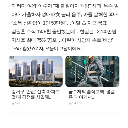
'패러디 여왕' 이수지 "제 불찰이자 책임" 사과, 무슨 일
아내 가출하자 성매매女 불러 음주, 아들 살해한 30대
"소득 상관없이 1인 50만원"…이달 초 지급 목표
김원훈 주식 1억8천 올인했는데…현실은 '-2,400만원'
치사율 최대 75% '공포'…어린이 사망자 속출 '비상'
"오래 참았죠? 자, 오늘이 그날이에요.."
강서구 ‘반값’ 신축 아파트
금수저의 솔직고백 "명품
떴다! 경쟁률 치열해..
은 다 여기서.."
뉴스캐스트
뉴스캐스트