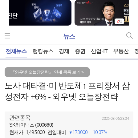
2
/
2
뉴스
홈
전체뉴스
랭킹뉴스
경제
증권
산업·IT
부동산
『와우넷 오늘장전략』 연재 목록 보기 >
노사 대타결·미 반도체↑ 프리장서 삼
성전자 +6% - 와우넷 오늘장전략
관련종목
2026-08-06 23:04
SK하이닉스 (000660)
1,495,000
173000
10.37%
현재가
전일대비