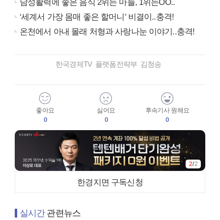
남성활력에 좋은 음식 2위는 마늘, 1위는OO..
‘세계서 가장 몸매 좋은 할머니’ 비결이..충격!
온천에서 아내 몰래 처형과 사랑나눈 이야기..충격!
한국경제TV 플랫폼전략부 김청송
좋아요
싫어요
후속기사 원해요
0
0
0
1
/
2
한경지면 구독신청
실시간
관련뉴스