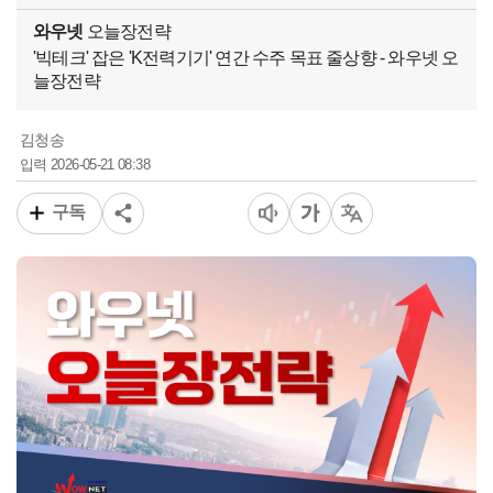
와우넷
오늘장전략
'빅테크' 잡은 'K전력기기' 연간 수주 목표 줄상향 - 와우넷 오
늘장전략
김청송
2026-05-21 08:38
입력
구독