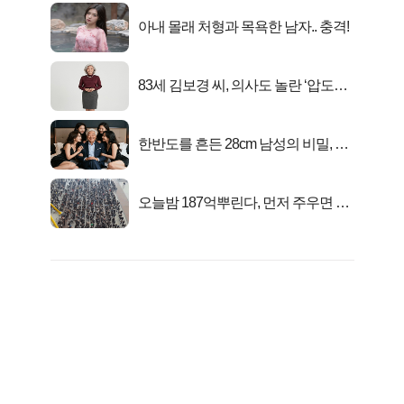
아내 몰래 처형과 목욕한 남자.. 충격!
83세 김보경 씨, 의사도 놀란 ‘압도적
피지컬’
한반도를 흔든 28cm 남성의 비밀, 매
일 밤 즐거워
오늘밤 187억뿌린다, 먼저 주우면 최
대1억..!