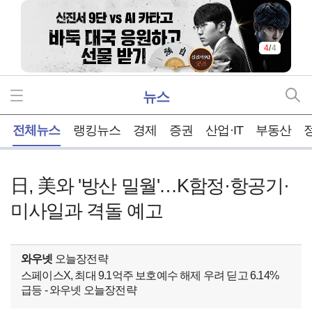
4
/
4
뉴스
홈
전체뉴스
랭킹뉴스
경제
증권
산업·IT
부동산
日, 美와 '방산 밀월'…K함정·항공기·
미사일과 격돌 예고
와우넷
오늘장전략
스페이스X, 최대 9.1억주 보호예수 해제 우려 딛고 6.14%
급등 - 와우넷 오늘장전략