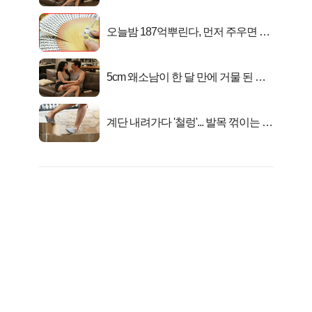
연
오늘밤 187억뿌린다, 먼저 주우면 최
대1억..!
5cm 왜소남이 한 달 만에 거물 된 사
연
계단 내려가다 '철렁'... 발목 꺾이는 이
유