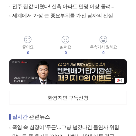
전주 집값 미쳤다! 신축 아파트 만명 이상 몰려...
세계에서 가장 큰 중요부위를 가진 남자의 진실
좋아요
싫어요
후속기사 원해요
0
0
0
3
/
4
한경지면 구독신청
실시간
관련뉴스
폭염 속 심장이 '두근'…그냥 넘겼다간 돌연사 위험