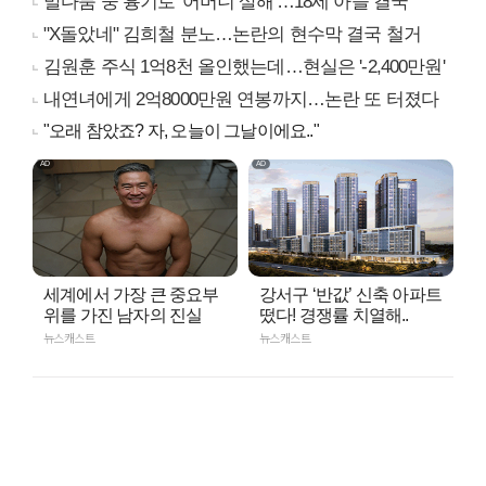
말다툼 중 흉기로 '어머니 살해'…18세 아들 결국
"X돌았네" 김희철 분노…논란의 현수막 결국 철거
김원훈 주식 1억8천 올인했는데…현실은 '-2,400만원'
내연녀에게 2억8000만원 연봉까지…논란 또 터졌다
"오래 참았죠? 자, 오늘이 그날이에요.."
세계에서 가장 큰 중요부
강서구 ‘반값’ 신축 아파트
위를 가진 남자의 진실
떴다! 경쟁률 치열해..
뉴스캐스트
뉴스캐스트