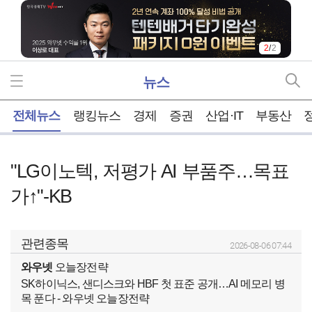
2
/
2
뉴스
홈
전체뉴스
랭킹뉴스
경제
증권
산업·IT
부동산
"LG이노텍, 저평가 AI 부품주…목표
가↑"-KB
관련종목
2026-08-06 07:44
와우넷
오늘장전략
SK하이닉스, 샌디스크와 HBF 첫 표준 공개…AI 메모리 병
목 푼다 - 와우넷 오늘장전략