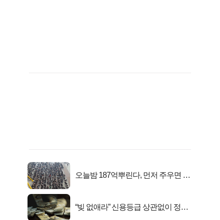
오늘밤 187억뿌린다, 먼저 주우면 최
대1억..!
“빚 없애라” 신용등급 상관없이 정부
서 2억지원!