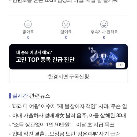
한반도를 흔든 28cm 남성의 비밀, 매일 밤 즐거워
좋아요
싫어요
후속기사 원해요
0
0
0
1
/
2
한경지면 구독신청
실시간
관련뉴스
'패러디 여왕' 이수지 "제 불찰이자 책임" 사과, 무슨 일
아내 가출하자 성매매女 불러 음주, 아들 살해한 30대
"소득 상관없이 1인 50만원"…이달 초 지급 목표
입대 직전 결혼…보상금 노린 '검은과부' 사기 급증