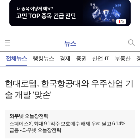
1
/
5
뉴스
홈
전체뉴스
랭킹뉴스
경제
증권
산업·IT
부동산
현대로템, 한국항공대와 우주산업 기
술 개발 '맞손'
와우넷
오늘장전략
스페이스X, 최대 9.1억주 보호예수 해제 우려 딛고 6.14%
급등 - 와우넷 오늘장전략