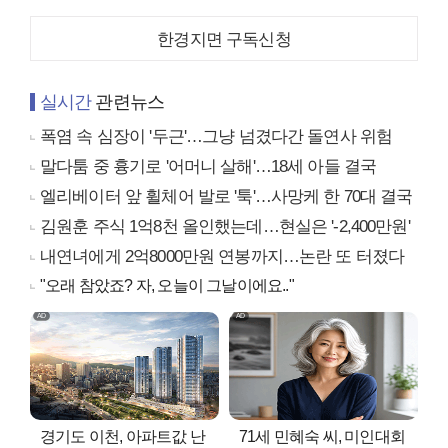
한경지면 구독신청
실시간
관련뉴스
폭염 속 심장이 '두근'…그냥 넘겼다간 돌연사 위험
말다툼 중 흉기로 '어머니 살해'…18세 아들 결국
엘리베이터 앞 휠체어 발로 '툭'…사망케 한 70대 결국
김원훈 주식 1억8천 올인했는데…현실은 '-2,400만원'
내연녀에게 2억8000만원 연봉까지…논란 또 터졌다
"오래 참았죠? 자, 오늘이 그날이에요.."
경기도 이천, 아파트값 난
71세 민혜숙 씨, 미인대회