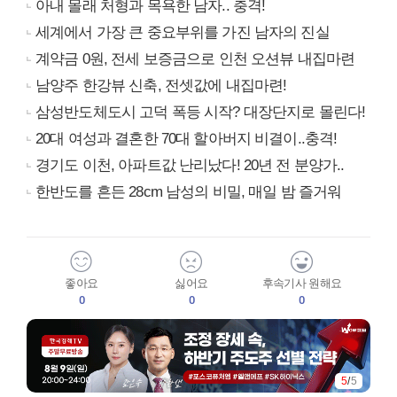
아내 몰래 처형과 목욕한 남자.. 충격!
세계에서 가장 큰 중요부위를 가진 남자의 진실
계약금 0원, 전세 보증금으로 인천 오션뷰 내집마련
남양주 한강뷰 신축, 전셋값에 내집마련!
삼성반도체도시 고덕 폭등 시작? 대장단지로 몰린다!
20대 여성과 결혼한 70대 할아버지 비결이..충격!
경기도 이천, 아파트값 난리났다! 20년 전 분양가..
한반도를 흔든 28cm 남성의 비밀, 매일 밤 즐거워
좋아요
싫어요
후속기사 원해요
0
0
0
5
/
5