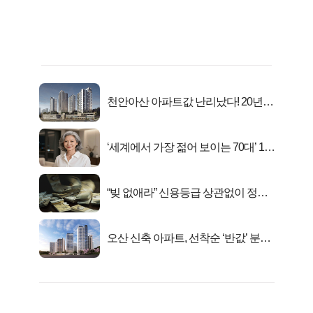
천안아산 아파트값 난리났다! 20년
전 분양가..
‘세계에서 가장 젊어 보이는 70대’ 1위
선정…
“빚 없애라” 신용등급 상관없이 정부
서 2억지원!
오산 신축 아파트, 선착순 ‘반값’ 분양
시작..