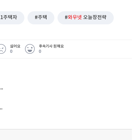
1주택자
주택
와우넷
오늘장전략
싫어요
후속기사 원해요
0
0
 무슨 일
아내 가출하자 성매매女 불러 음주, 아들 살해한 30대
김원훈 주식 1억8천 올인했는데…현실은 '-2,400만원'
'비상'