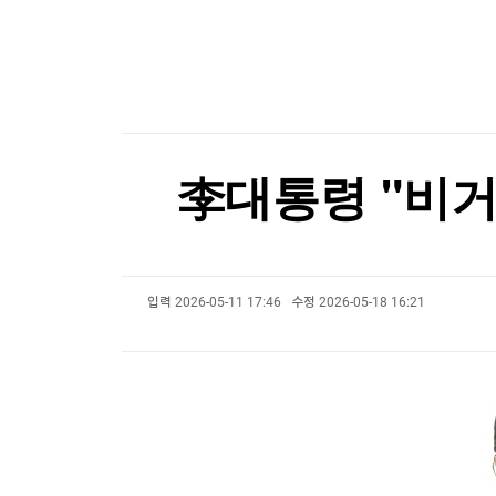
한국경제TV
뉴스홈
메타, 인도 정부에 '아동 성착취물 광고·모디 영상 
머니팜 모닝라이브
증권
굿모닝 작전
금융
오늘장 뭐사지?
부동산
[오후5시] 뉴스플러스
사회
온로드 (ON ROAD) 인사이트
글로벌경제
李대통령 "비거
랭킹뉴스
입력
2026-05-11 17:46
수정
2026-05-18 16:21
미네르바아카데미
증권 데이터
스페셜강의
특징주 뉴스
투자/재테크
매매신호 (랭킹100
부동산/세무
투자분석
산업
국내증시
[모집-3기-] 돈버는 트레이딩 투자 북클럽
환율