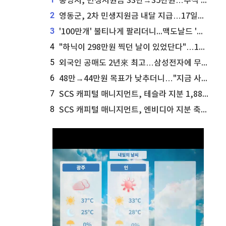
통영시, 민생지원금 33만→35만원…추석 전 푼다
2
영동군, 2차 민생지원금 내달 지급…17일부터 신청 접수
3
'100만개' 불티나게 팔리더니...맥도날드 '충주찰옥수수버거' 돌연 판매 종료
4
"하닉이 298만원 찍던 날이 있었단다"…100만 클릭 '전래동화' 정체
5
외국인 공매도 2년來 최고…삼성전자에 무슨일이 [B급기자의 B급리포트]
6
48만→44만원 목표가 낮추더니…"지금 사라, 70% 오른다"는 종목
7
SCS 캐피털 매니지먼트, 테슬라 지분 1,889주 추가 매수
8
SCS 캐피털 매니지먼트, 엔비디아 지분 축소...8,590주 매도