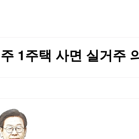
TV홈
무료방송
전체뉴스
삭제' 사과
증권
파트너스
경제
종목핫라인
추천 상
산업
경제
오늘의 
정치
생활경제
수익후기
국제
기업·CEO
이벤트
칼럼·연재
주 1주택 사면 실거주 
특집방송
전체 프로그램
채널/편성
지역별채널
)
편성표