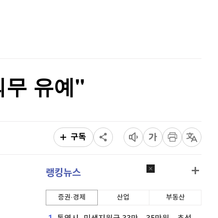
이더리움 클래식
9,155
(
0.6%
)
홈
AI추천
비트코인
90,827,000
(
-1.12%
)
품
마켓이슈
특징주
이벤트
의무 유예"
구독
랭킹뉴스
증권·경제
산업
부동산
1