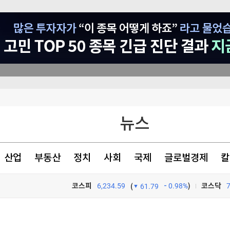
삭제' 사과
종오 징계절차 개시
뉴스
로 中 증시 입성
산업
부동산
정치
사회
국제
글로벌경제
칼
코스피
6,234.59
0.98%
)
코스닥
(
61.79
TV프로그램
와우
삭제' 사과