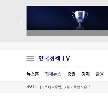
academy.co.kr
메타, 인도 정부에 '아동 성착취물 광고·모디 영상 
[속보] 국힘 윤리위, '돌려차기 발언' 서범수·진
2년 6개월 공들였는데…인천 'F1 유치' 물거품
유니트리, 공모가 150.8위안 확정…13조 몸값으
뉴스홈
전체뉴스
증권
경제
금융
[포토+] 박정민, '멋짐 가득한 모습~'
HOT
"나야, '흑백요리사' 시즌3"
[온에어] K-스탁 라이브
ON AIR
뉴스
메타, 인도 정부에 '아동 성착취물 광고·모디 영상 