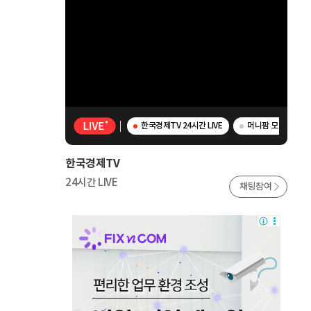
한국경제TV 24시간 LIVE
머니팜 모닝라이브 
한국경제TV
24시간 LIVE
채팅참여