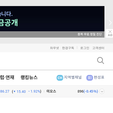
비트코인
90,827,000
종목 무료 정밀 진단
(
-1.12%
)
이더리움
2,683,000
(
-1.17%
)
와우넷
한경구독
로그인
고객센터
리플
1,445
(
-2.92%
)
비트코인 캐시
301,800
(
-0.17%
)
럼·연재
랭킹뉴스
지역별채널
편성표
이오스
896
(
-0.45%
)
786.27
1.92%
)
비트코인 골드
1,313
(
-763.82%
)
(
15.40
퀀텀
914
(
-0.66%
)
넷
주식창