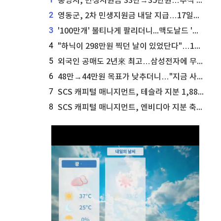
통영시, 민생지원금 33만→35만원…추석 전 푼다
2
영동군, 2차 민생지원금 내달 지급…17일부터 신청 접수
3
'100만개' 불티나게 팔리더니...맥도날드 '충주찰옥수수버거' 돌연 판매 종료
4
"하닉이 298만원 찍던 날이 있었단다"…100만 클릭 '전래동화' 정체
5
외국인 공매도 2년來 최고…삼성전자에 무슨일이 [B급기자의 B급리포트]
6
48만→44만원 목표가 낮추더니…"지금 사라, 70% 오른다"는 종목
7
SCS 캐피털 매니지먼트, 테슬라 지분 1,889주 추가 매수
8
SCS 캐피털 매니지먼트, 엔비디아 지분 축소...8,590주 매도