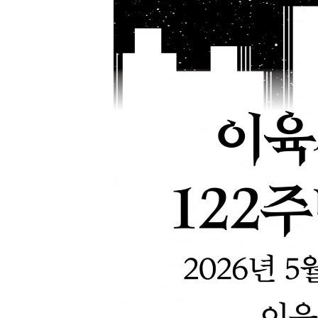
[할인50%] 한·미 투자 올인원 클래스
해외증시