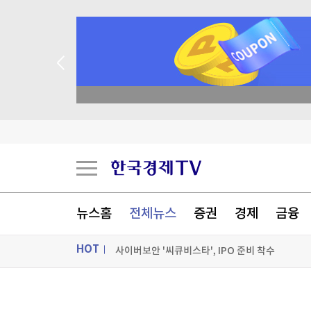
사이버보안 '씨큐비스타', IPO 준비 착수
"미·영 해군에 부품공급 굿윈, 방산사업 매각 검토
 꽝 없는 룰렛 이벤트
'하닉 1주에 하한가' 시장왜곡…프리마켓 상·하한
수술 중 갑자기 '흔들'…온 몸 다해 환자부터 지킨 
[포토+] 박정민, '멋짐 가득한 모습~'
"나야, '흑백요리사' 시즌3"
뉴스홈
전체뉴스
증권
경제
금융
[온에어] 성공투자 오후증시
HOT
사이버보안 '씨큐비스타', IPO 준비 착수
사이버보안 '씨큐비스타', IPO 준비 착수
ON AIR
뉴스