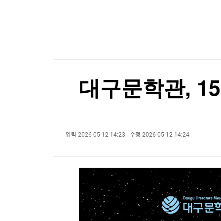
한국경제TV
뉴스홈
머니팜 모닝라이브
증권
굿모닝 작전
금융
오늘장 뭐사지?
부동산
[오후5시] 뉴스플러스
사회
온로드 (ON ROAD) 인사이트
글로벌경제
대구문학관, 1
랭킹뉴스
입력
2026-05-12 14:23
수정
2026-05-12 14:24
미네르바아카데미
증권 데이터
스페셜강의
특징주 뉴스
투자/재테크
매매신호 (랭킹100
부동산/세무
투자분석
산업
국내증시
[모집-3기-] 돈버는 트레이딩 투자 북클럽
환율