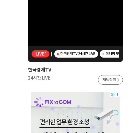
한국경제TV 24시간 LIVE
머니팜 모닝라이브 
한국경제TV
24시간 LIVE
채팅참여