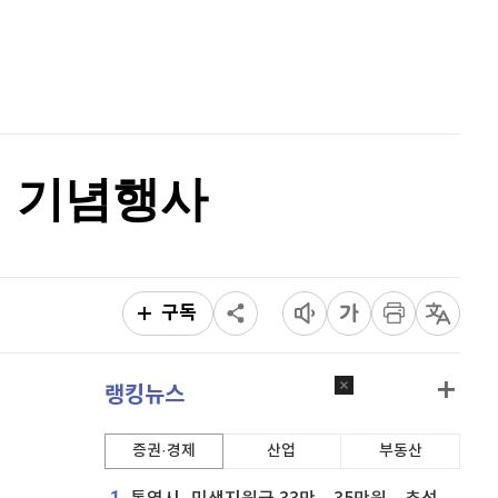
홈
AI추천
품
마켓이슈
특징주
이벤트
년 기념행사
구독
랭킹뉴스
증권·경제
산업
부동산
1