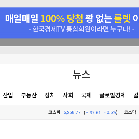
"
가 한시 금지
의료진 [영상]
뉴스
산업
부동산
정치
사회
국제
글로벌경제
칼
코스피
6,258.77
0.6%
)
코스닥
(
37.61
TV프로그램
와우