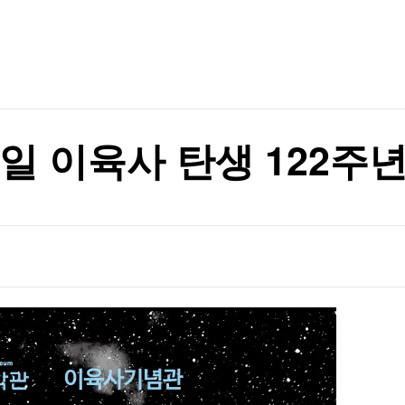
TV홈
무료방송
전체뉴스
증권
파트너스
경제
종목핫라인
추천 상
산업
경제
오늘의 
정치
생활경제
수익후기
국제
기업·CEO
이벤트
칼럼·연재
5일 이육사 탄생 122주
특집방송
전체 프로그램
채널/편성
지역별채널
)
편성표