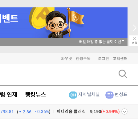
비트코인
90,877,000
(
-1.07%
)
이더리움
2,690,000
(
-0.9%
)
→ 2026 상반기 베스트 애널리스트 업종 분석
리플
1,452
(
-2.4%
)
비트코인 캐시
303,100
(
0.26%
)
와우넷
한경구독
로그인
고객센터
이오스
896
(
-0.45%
)
비트코인 골드
1,313
(
-763.82%
)
럼·연재
랭킹뉴스
지역별채널
편성표
퀀텀
921
(
0.11%
)
798.81
0.36%
)
이더리움 클래식
9,190
(
0.99%
)
(
2.86
비트코인
90,877,000
(
-1.07%
)
넷
주식창