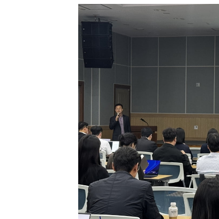
[할인50%] 한·미 투자 올인원 클래스
해외증시