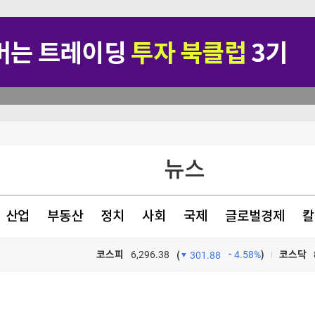
살
뉴스
기 초래"
산업
부동산
정치
사회
국제
글로벌경제
칼
지지 않겠다"
코스피
6,296.38
4.58%
)
코스닥
(
301.88
TV프로그램
와우