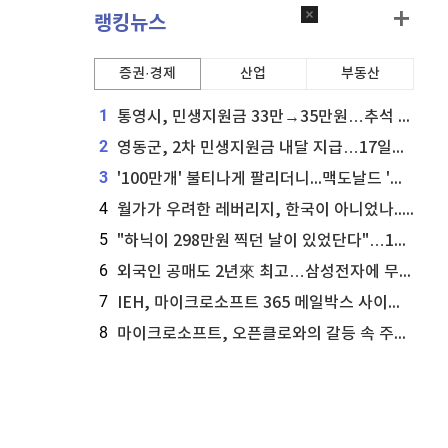
랭킹뉴스
증권·경제
산업
부동산
1
통영시, 민생지원금 33만→35만원…추석 전 푼다
2
영동군, 2차 민생지원금 내달 지급…17일부터 신청 접수
3
'100만개' 불티나게 팔리더니...맥도날드 '충주찰옥수수버거' 돌연 판매 종료
4
월가가 우려한 레버리지, 한국이 아니었나...'상황 인식' 못한 아셴브레너의 추락
5
"하닉이 298만원 찍던 날이 있었단다"…100만 클릭 '전래동화' 정체
6
외국인 공매도 2년來 최고…삼성전자에 무슨일이 [B급기자의 B급리포트]
7
IEH, 마이크로소프트 365 메일박스 사이버보안 사고 조사 착수
8
마이크로소프트, 오픈클로와의 갈등 속 주가 상승