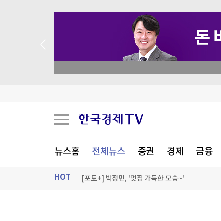
 꽝 없는 룰렛 이벤트
우간다 국대 출신 축구 선수, 강도 추정 괴한에 피
美상원서 대북 인도적 지원 법안 5년 만에 재발의
유엔 인권 전문가들 "美 제재가 쿠바에 전면적 위
뉴스홈
전체뉴스
증권
경제
금융
美진보 좌장 샌더스, 한국계 주지사 후보에 "공개
HOT
[포토+] 박정민, '멋짐 가득한 모습~'
"나야, '흑백요리사' 시즌3"
ON AIR
뉴스
[온에어] 미네르바 아카데미