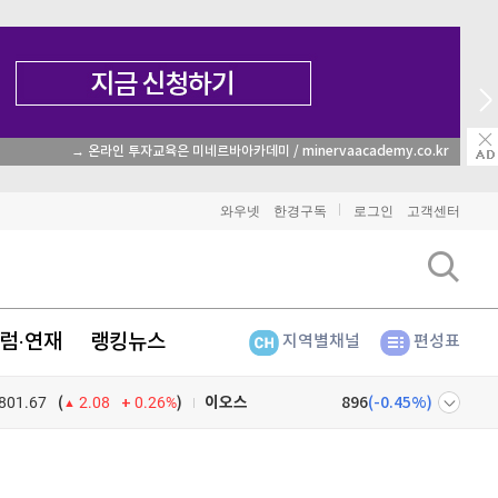
→ 온라인 투자교육은 미네르바아카데미 / minervaacademy.co.kr
비트코인
91,422,000
(
-0.46%
)
와우넷
한경구독
로그인
고객센터
이더리움
2,708,000
(
-0.22%
)
리플
1,470
(
-1.1%
)
럼·연재
랭킹뉴스
지역별채널
편성표
비트코인 캐시
302,700
(
0.13%
)
801.67
0.26%
)
이오스
896
(
-0.45%
)
(
2.08
비트코인 골드
1,313
(
-763.82%
)
넷
주식창