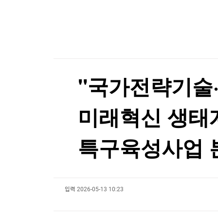
한국경제TV
뉴스홈
우간다 국대 출신 축구 선수, 강도 추정 괴한에 피
머니팜 모닝라이브
증권
굿모닝 작전
금융
우간다 국대 출신 축구 선수, 강도 추정 괴한에 피
오늘장 뭐사지?
부동산
[오후5시] 뉴스플러스
사회
온로드 (ON ROAD) 인사이트
글로벌경제
"국가전략기술
랭킹뉴스
미래혁신 생태계
미네르바아카데미
증권 데이터
특구육성사업 
스페셜강의
특징주 뉴스
투자/재테크
매매신호 (랭킹100
부동산/세무
투자분석
입력
2026-05-13 10:23
산업
국내증시
[모집-3기-] 돈버는 트레이딩 투자 북클럽
환율