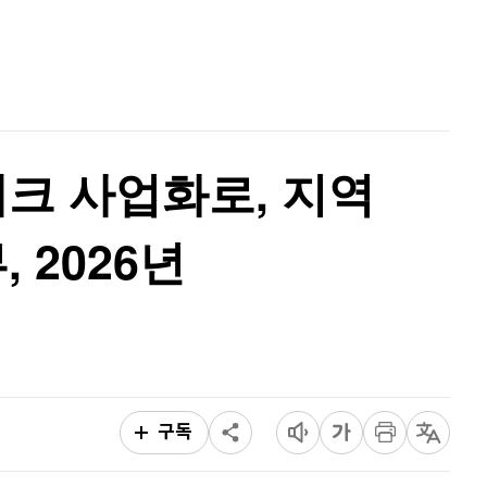
퀀텀
920
(
0%
)
홈
AI추천
이더리움 클래식
9,210
(
1.21%
)
품
마켓이슈
특징주
이벤트
비트코인
91,422,000
(
-0.46%
)
크 사업화로, 지역
 2026년
구독