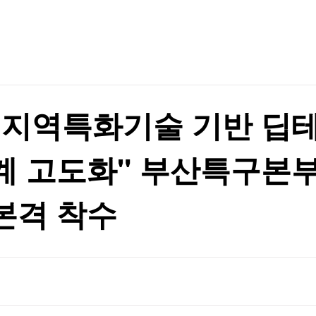
TV홈
무료방송
전체뉴스
살
증권
파트너스
경제
종목핫라인
추천 상
산업
살
경제
오늘의 
정치
생활경제
수익후기
국제
기업·CEO
이벤트
칼럼·연재
·지역특화기술 기반 딥테
특집방송
전체 프로그램
 고도화" 부산특구본부,
채널/편성
본격 착수
지역별채널
)
편성표