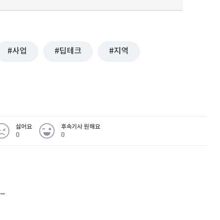
사업
딥테크
지역
싫어요
후속기사 원해요
0
0
 무슨 일
아내 가출하자 성매매女 불러 음주, 아들 살해한 30대