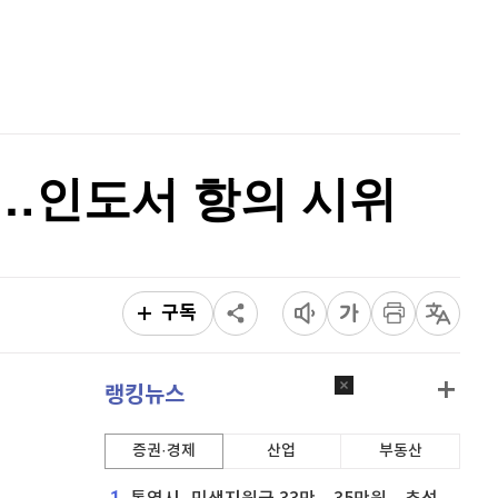
퀀텀
925
(
0.98%
)
홈
AI추천
이더리움 클래식
9,140
(
0.16%
)
품
마켓이슈
특징주
이벤트
비트코인
91,314,000
(
-0.04%
)
효…인도서 항의 시위
구독
랭킹뉴스
증권·경제
산업
부동산
1