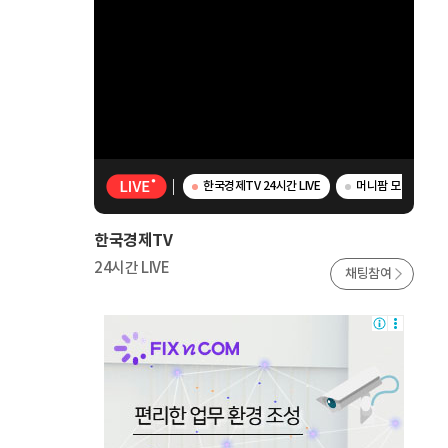
한국경제TV 24시간 LIVE
머니팜 모닝라이브 
한국경제TV
24시간 LIVE
채팅참여