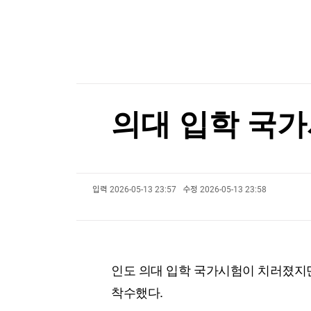
한국경제TV
뉴스홈
"트럼프, 두번째 국토안보장관에도 불만…'내 기조
머니팜 모닝라이브
증권
굿모닝 작전
금융
"트럼프, 두번째 국토안보장관에도 불만…'내 기조
오늘장 뭐사지?
부동산
[오후5시] 뉴스플러스
사회
온로드 (ON ROAD) 인사이트
글로벌경제
의대 입학 국가
랭킹뉴스
입력
2026-05-13 23:57
수정
2026-05-13 23:58
미네르바아카데미
증권 데이터
스페셜강의
특징주 뉴스
투자/재테크
매매신호 (랭킹100
부동산/세무
투자분석
인도 의대 입학 국가시험이 치러졌지만 
산업
국내증시
착수했다.
[모집-3기-] 돈버는 트레이딩 투자 북클럽
환율