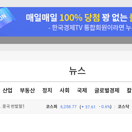
와 엇박자'"
뉴스
 내년 3월 완공"
강하게 먹는 것"
산업
부동산
정치
사회
국제
글로벌경제
칼
"…중국 반발할듯
코스피
6,258.77
0.6%
)
코스닥
(
37.61
TV프로그램
와우