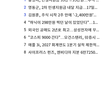
통영시, 민생지원금 33만→35만원…추석 전 푼다
2
영동군, 2차 민생지원금 내달 지급…17일부터 신청 접수
3
김원훈, 주식 시작 2주 만에 '-2,400만원'…"차 한 대 값 날렸다"
4
"하닉이 298만원 찍던 날이 있었단다"…100만 클릭 '전래동화' 정체
5
외국인 공매도 2년來 최고…삼성전자에 무슨일이 [B급기자의 B급리포트]
6
"코스피 9000 간다"…모건스탠리, 韓증시 '비중 유지→비중 확대'
7
애플 3i, 2027 회계연도 1분기 실적 제한적 검토 통과
8
사이프러스 펀즈, 엔비디아 지분 6만7250주 매각