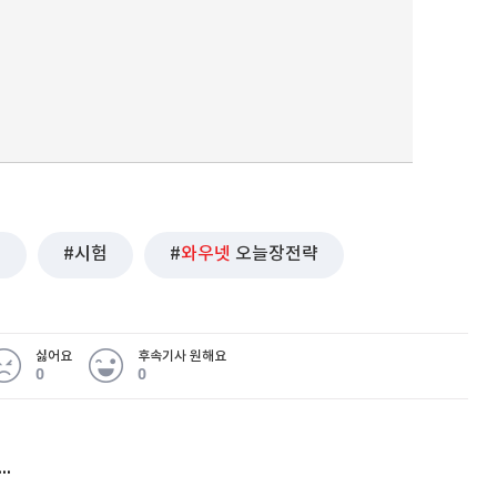
도
시험
와우넷
오늘장전략
싫어요
후속기사 원해요
0
0
허지웅 "우리가 지지한 인간들이 이 꼴을"...또 소신 발언