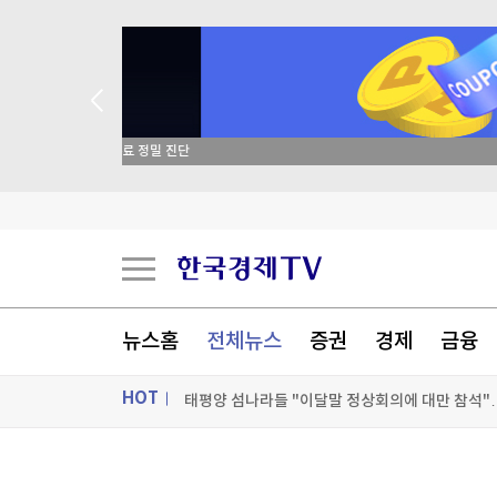
종목 무료 정밀 진단
"트럼프, 두번째 국토안보장관에도 불만…'내 기조
에코프로비엠, 1.2조 유증 자진정정…"니켈 제련소
세계 최고령 도전 119세…"장수 비결? 일하고 건
뉴스홈
전체뉴스
증권
경제
금융
태평양 섬나라들 "이달말 정상회의에 대만 참석
HOT
[포토+] 박정민, '멋짐 가득한 모습~'
"나야, '흑백요리사' 시즌3"
ON AIR
뉴스
[온에어] 몸쓸이야기