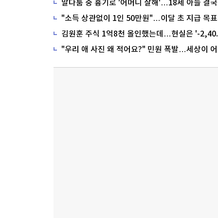
말다툼 중 흉기로 '어머니 살해'…18세 아들 결국
"소득 상관없이 1인 50만원"…이달 초 지급 목표