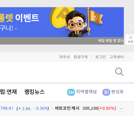
매일 매일 꽝 없는 룰렛 이벤트
비트코인
91,314,000
(
-0.04%
)
와우넷
한경구독
로그인
고객센터
이더리움
2,697,000
(
0.19%
)
리플
1,464
(
1.39%
)
럼·연재
랭킹뉴스
지역별채널
편성표
비트코인 캐시
305,100
(
0.93%
)
798.81
0.36%
)
이오스
896
(
-0.45%
)
(
2.86
비트코인 골드
1,313
(
-763.82%
)
넷
주식창