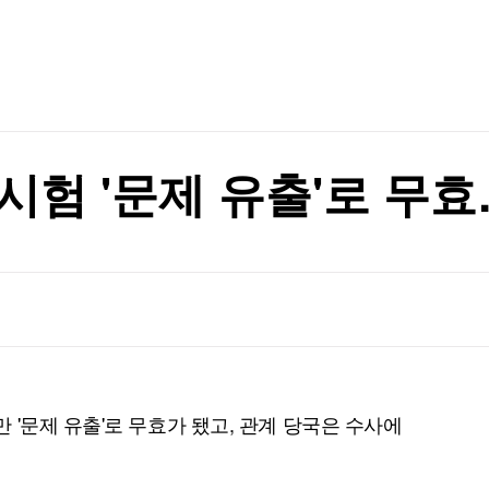
TV홈
무료방송
전체뉴스
와 엇박자'"
증권
파트너스
경제
종목핫라인
추천 상
산업
와 엇박자'"
경제
오늘의 
정치
생활경제
수익후기
국제
기업·CEO
이벤트
칼럼·연재
시험 '문제 유출'로 무
특집방송
전체 프로그램
채널/편성
지역별채널
)
편성표
'문제 유출'로 무효가 됐고, 관계 당국은 수사에