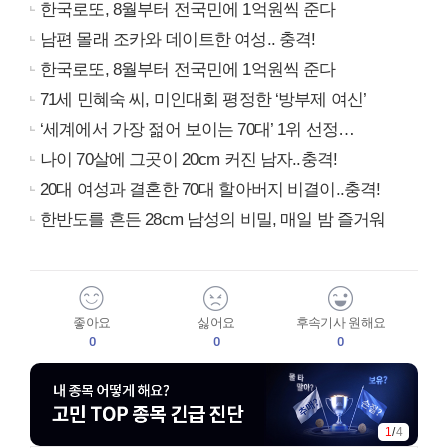
한국로또, 8월부터 전국민에 1억원씩 준다
남편 몰래 조카와 데이트한 여성.. 충격!
한국로또, 8월부터 전국민에 1억원씩 준다
71세 민혜숙 씨, 미인대회 평정한 ‘방부제 여신’
‘세계에서 가장 젊어 보이는 70대’ 1위 선정…
나이 70살에 그곳이 20cm 커진 남자..충격!
20대 여성과 결혼한 70대 할아버지 비결이..충격!
한반도를 흔든 28cm 남성의 비밀, 매일 밤 즐거워
좋아요
싫어요
후속기사 원해요
0
0
0
1
/
4