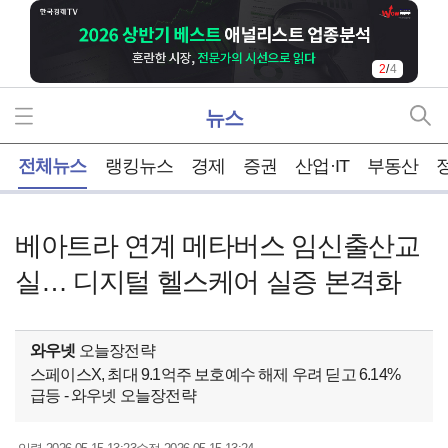
2
/
4
뉴스
홈
전체뉴스
랭킹뉴스
경제
증권
산업·IT
부동산
베아트라 연계 메타버스 임신출산교
실… 디지털 헬스케어 실증 본격화
와우넷
오늘장전략
스페이스X, 최대 9.1억주 보호예수 해제 우려 딛고 6.14%
급등 - 와우넷 오늘장전략