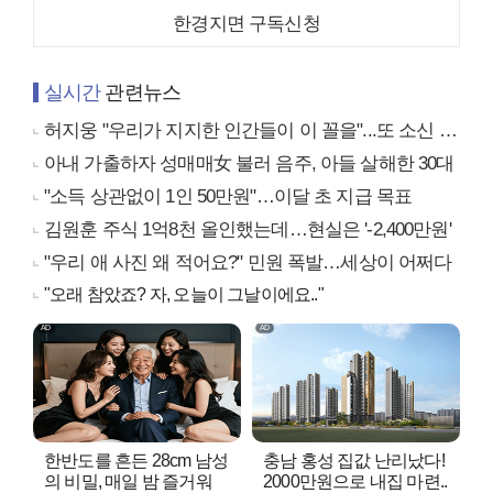
한경지면 구독신청
실시간
관련뉴스
허지웅 "우리가 지지한 인간들이 이 꼴을"...또 소신 발언
아내 가출하자 성매매女 불러 음주, 아들 살해한 30대
"소득 상관없이 1인 50만원"…이달 초 지급 목표
김원훈 주식 1억8천 올인했는데…현실은 '-2,400만원'
"우리 애 사진 왜 적어요?" 민원 폭발…세상이 어쩌다
"오래 참았죠? 자, 오늘이 그날이에요.."
한반도를 흔든 28cm 남성
충남 홍성 집값 난리났다!
의 비밀, 매일 밤 즐거워
2000만원으로 내집 마련..