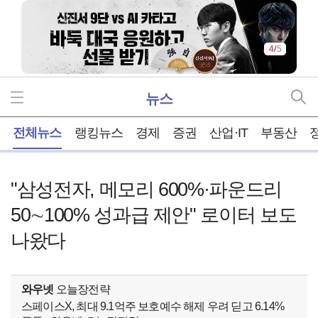
5
/
5
뉴스
홈
전체뉴스
랭킹뉴스
경제
증권
산업·IT
부동산
"삼성전자, 메모리 600%·파운드리
50∼100% 성과급 제안" 로이터 보도
나왔다
와우넷
오늘장전략
스페이스X, 최대 9.1억주 보호예수 해제 우려 딛고 6.14%