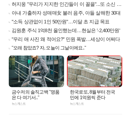
허지웅 "우리가 지지한 인간들이 이 꼴을"...또 소신 발언
아내 가출하자 성매매女 불러 음주, 아들 살해한 30대
"소득 상관없이 1인 50만원"…이달 초 지급 목표
김원훈 주식 1억8천 올인했는데…현실은 '-2,400만원'
"우리 애 사진 왜 적어요?" 민원 폭발…세상이 어쩌다
"오래 참았죠? 자, 오늘이 그날이에요.."
금수저의 솔직고백 "명품
한국로또, 8월부터 전국
은 다 여기서.."
민에 1억원씩 준다
뉴스캐스트
뉴스캐스트