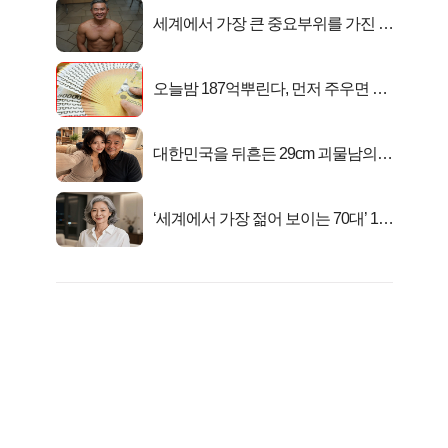
세계에서 가장 큰 중요부위를 가진 남
자의 진실
오늘밤 187억뿌린다, 먼저 주우면 최
대1억..!
대한민국을 뒤흔든 29cm 괴물남의
진실
‘세계에서 가장 젊어 보이는 70대’ 1위
선정…