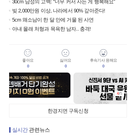
30cm 남성의 고백: “너무 커서 사는 게 행복해요”
빚 2,000만원 이상, 나라에서 90% 갚아준다!
5cm 왜소남이 한 달 만에 거물 된 사연
아내 몰래 처형과 목욕한 남자.. 충격!
좋아요
싫어요
후속기사 원해요
0
0
0
4
/
5
한경지면 구독신청
실시간
관련뉴스