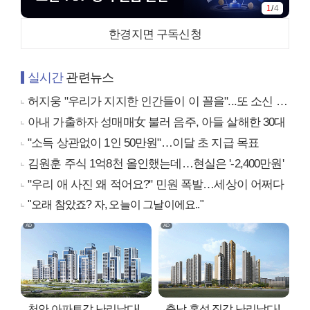
1
/
4
한경지면 구독신청
실시간
관련뉴스
허지웅 "우리가 지지한 인간들이 이 꼴을"...또 소신 발언
아내 가출하자 성매매女 불러 음주, 아들 살해한 30대
"소득 상관없이 1인 50만원"…이달 초 지급 목표
김원훈 주식 1억8천 올인했는데…현실은 '-2,400만원'
"우리 애 사진 왜 적어요?" 민원 폭발…세상이 어쩌다
"오래 참았죠? 자, 오늘이 그날이에요.."
천안 아파트값 난리났다!
충남 홍성 집값 난리났다!