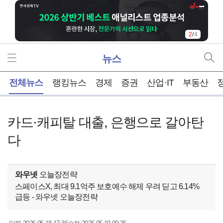
2
/
4
뉴스
홈
전체뉴스
랭킹뉴스
경제
증권
산업·IT
부동산
카드·캐피탈 대출, 은행으로 갈아탄
다
와우넷
오늘장전략
스페이스X, 최대 9.1억주 보호예수 해제 우려 딛고 6.14%
급등 - 와우넷 오늘장전략