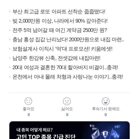
부산 최고급 로또 아파트 선착순 줍줍떴다!
빚 2,000만원 이상, 나라에서 90% 갚아준다!
전주 5억 넘어갈 때 여긴 계약금 2500만 원?
충남 홍성 집값 난리났다! 2000만원으로 내집 마련..
보험설계사 이직시 ‘억’대 프로모션! 키움에셋!
남양주 한강뷰 신축, 전셋값에 내집마련!
20대 여성과 결혼한 70대 할아버지 비결이..충격!
온천에서 아내 몰래 처형과 사랑나눈 이야기..충격!
좋아요
싫어요
후속기사 원해요
0
0
0