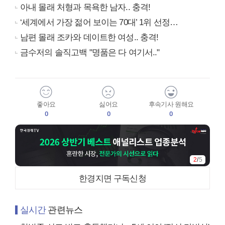
아내 몰래 처형과 목욕한 남자.. 충격!
‘세계에서 가장 젊어 보이는 70대’ 1위 선정…
남편 몰래 조카와 데이트한 여성.. 충격!
금수저의 솔직고백 "명품은 다 여기서.."
좋아요
싫어요
후속기사 원해요
0
0
0
3
/
5
한경지면 구독신청
실시간
관련뉴스