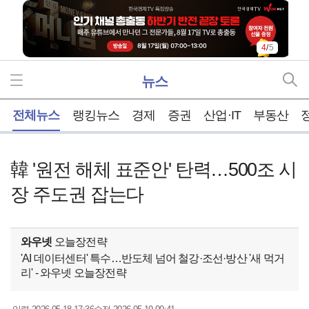
4
/
5
뉴스
홈
전체뉴스
랭킹뉴스
경제
증권
산업·IT
부동산
韓 '원전 해체 표준안' 탄력…500조 시
장 주도권 잡는다
와우넷
오늘장전략
'AI 데이터센터' 특수…반도체 넘어 철강·조선·방산 '새 먹거
리' - 와우넷 오늘장전략