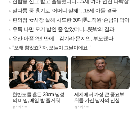
한밤중 신고 받고 출동했더니…5세 여아 '전신 타박상'
말다툼 중 흉기로 '어머니 살해'…18세 아들 결국
편의점 女사장 살해 시도한 30대男...직원·손님이 막아
유독 나만 모기 밥인 줄 알았더니...뜻밖의 결과
유산 아픔 2년 만에…김기리·문지인, 부모됐다
"오래 참았죠? 자, 오늘이 그날이에요.."
한반도를 흔든 28cm 남성
세계에서 가장 큰 중요부
의 비밀, 매일 밤 즐거워
위를 가진 남자의 진실
뉴스캐스트
뉴스캐스트