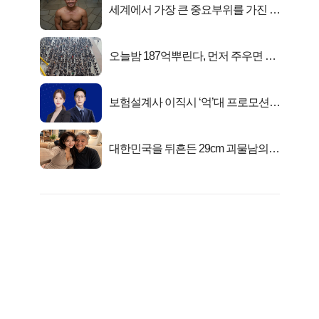
세계에서 가장 큰 중요부위를 가진 남
자의 진실
오늘밤 187억뿌린다, 먼저 주우면 최
대1억..!
보험설계사 이직시 ‘억’대 프로모션!
키움에셋!
대한민국을 뒤흔든 29cm 괴물남의
진실