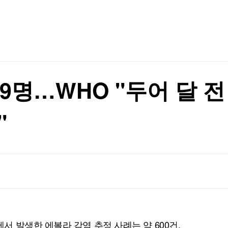
TV홈
무료방송
전체뉴스
증권
파트너스
경제
종목핫라인
추천 상
산업
경제
오늘의 
정치
생활경제
수익후기
국제
기업·CEO
이벤트
칼럼·연재
9명…WHO "두어 달 전
특집방송
전체 프로그램
"
채널/편성
지역별채널
)
편성표
 발생한 에볼라 감염 추정 사례는 약 600건,