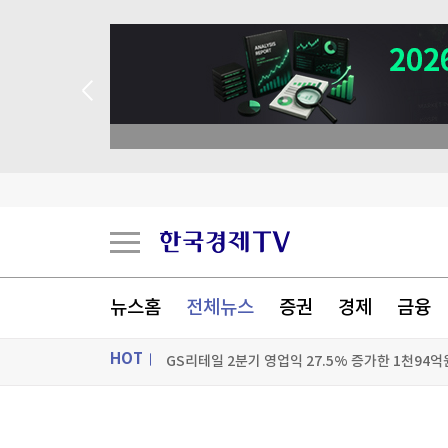
GS리테일 2분기 영업익 27.5% 증가한 1천94
대우건설, 모잠비크 초대형 LNG 플랜트 수주 청
 꽝 없는 룰렛 이벤트
알테오젠 2분기 영업이익 342억원…흑자 전환
바다에 떠다니던 '수상한 상자'…휴가철 해안가 '
[포토+] 박정민, '멋짐 가득한 모습~'
"나야, '흑백요리사' 시즌3"
뉴스홈
전체뉴스
증권
경제
금융
[온에어] 출발증시 2부
HOT
GS리테일 2분기 영업익 27.5% 증가한 1천94
GS리테일 2분기 영업익 27.5% 증가한 1천94
ON AIR
뉴스