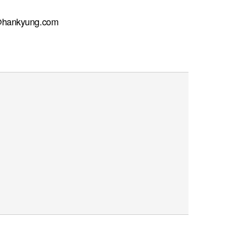
ankyung.com
퀀텀
이더리움 클래식
9