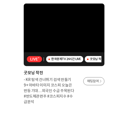
한국경제TV 24시간 LIVE
굿모닝 작전 - K
굿모닝 작전
- KR 탐색 건너뛰기 검색 만들기
채팅참여
9+ 아바타 이미지 코스피 오늘은
반등 기대…외국인 수급 주목된다
#반도체관련주 #코스피지수 #수
급분석