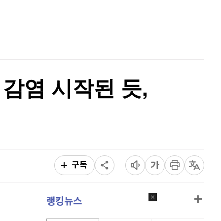
리플
1,468
(
-1.24%
)
홈
AI추천
비트코인 캐시
301,800
(
-0.17%
)
품
마켓이슈
특징주
이벤트
이오스
896
(
-0.45%
)
비트코인 골드
1,313
(
-763.82%
)
 감염 시작된 듯,
퀀텀
916
(
-0.44%
)
이더리움 클래식
9,190
(
0.99%
)
비트코인
91,109,000
(
-0.81%
)
구독
랭킹뉴스