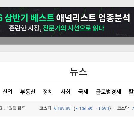
억원…"퀀텀 점프"(종합)
신호
비상'
뉴스
산업
부동산
정치
사회
국제
글로벌경제
칼
코스피
6,189.89
1.69%
)
코스닥
(
106.49
억원…"퀀텀 점프"(종합)
억원…"퀀텀 점프"(종합)
TV프로그램
와우