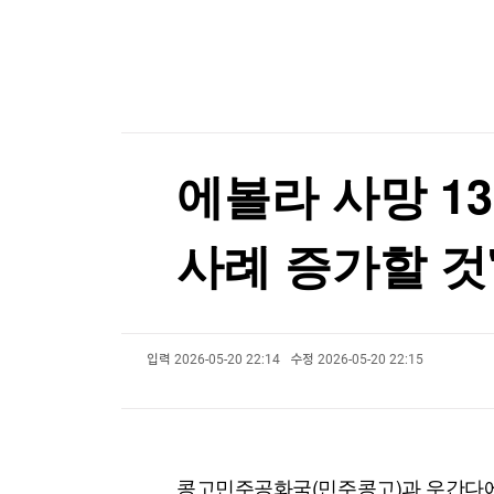
한국경제TV
뉴스홈
머니팜 모닝라이브
증권
굿모닝 작전
금융
오늘장 뭐사지?
부동산
[오후5시] 뉴스플러스
사회
온로드 (ON ROAD) 인사이트
글로벌경제
에볼라 사망 13
랭킹뉴스
사례 증가할 것
미네르바아카데미
증권 데이터
입력
2026-05-20 22:14
수정
2026-05-20 22:15
스페셜강의
특징주 뉴스
투자/재테크
매매신호 (랭킹100
부동산/세무
투자분석
산업
국내증시
[모집-3기-] 돈버는 트레이딩 투자 북클럽
환율
콩고민주공화국(민주콩고)과 우간다에서