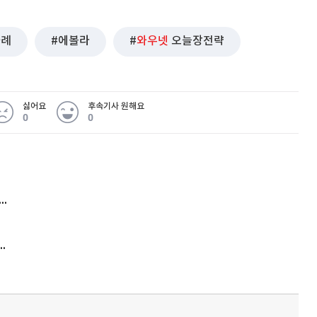
사례
에볼라
와우넷
오늘장전략
싫어요
후속기사 원해요
0
0
 무슨 일
아내 가출하자 성매매女 불러 음주, 아들 살해한 30대
김원훈 주식 1억8천 올인했는데…현실은 '-2,400만원'
'비상'