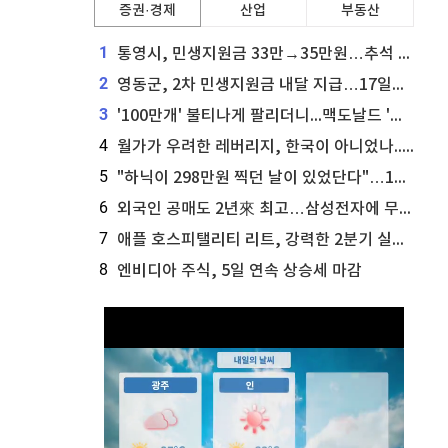
증권·경제
산업
부동산
1
통영시, 민생지원금 33만→35만원…추석 전 푼다
2
영동군, 2차 민생지원금 내달 지급…17일부터 신청 접수
3
'100만개' 불티나게 팔리더니...맥도날드 '충주찰옥수수버거' 돌연 판매 종료
4
월가가 우려한 레버리지, 한국이 아니었나...'상황 인식' 못한 아셴브레너의 추락
5
"하닉이 298만원 찍던 날이 있었단다"…100만 클릭 '전래동화' 정체
6
외국인 공매도 2년來 최고…삼성전자에 무슨일이 [B급기자의 B급리포트]
7
애플 호스피탤리티 리트, 강력한 2분기 실적 발표 세부 내용 공개
8
엔비디아 주식, 5일 연속 상승세 마감