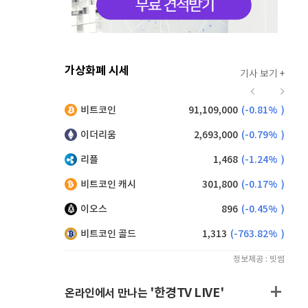
가상화폐 시세
기사 보기 +
916
(
-0.44%
)
비트코인
91,109,000
(
-0.81%
)
,190
(
0.99%
)
이더리움
2,693,000
(
-0.79%
)
리플
1,468
(
-1.24%
)
비트코인 캐시
301,800
(
-0.17%
)
이오스
896
(
-0.45%
)
비트코인 골드
1,313
(
-763.82%
)
정보제공 : 빗썸
'한경TV LIVE'
온라인에서 만나는