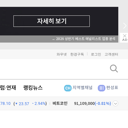
→ 2026 상반기 베스트 애널리스트 업종 분석
와우넷
한경구독
로그인
고객센터
럼·연재
랭킹뉴스
지역별채널
편성표
778.10
2.94%
)
비트코인
91,109,000
(
-0.81%
)
(
23.57
이더리움
2,693,000
(
-0.79%
)
넷
주식창