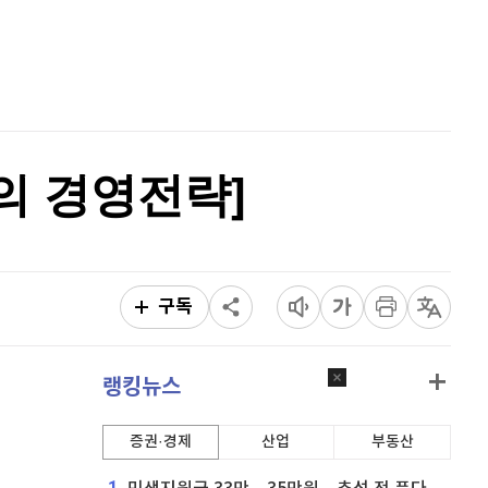
퀀텀
923
(
1.21%
)
홈
AI추천
이더리움 클래식
9,055
(
-1.8%
)
품
마켓이슈
특징주
이벤트
비트코인
91,501,000
(
-0.19%
)
의 경영전략]
구독
랭킹뉴스
증권·경제
산업
부동산
1