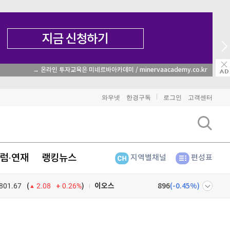
→ 온라인 투자교육은 미네르바아카데미 / minervaacademy.co.kr
비트코인
91,501,000
(
-0.19%
)
와우넷
한경구독
로그인
고객센터
이더리움
2,697,000
(
1.09%
)
리플
1,486
(
-1.92%
)
럼·연재
랭킹뉴스
지역별채널
편성표
비트코인 캐시
300,100
(
-1.39%
)
801.67
0.26%
)
이오스
896
(
-0.45%
)
(
2.08
비트코인 골드
1,313
(
-763.82%
)
넷
주식창