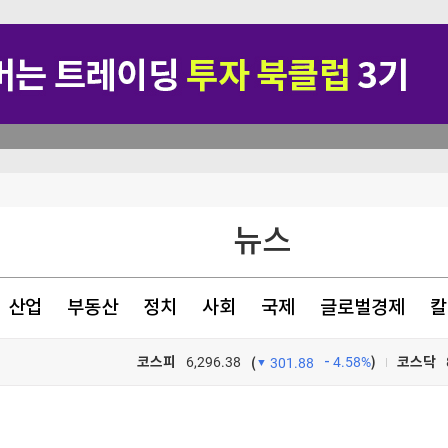
1명 기각
뉴스
혹
산업
부동산
정치
사회
국제
글로벌경제
칼
리 난 까닭
코스피
6,296.38
4.58%
)
코스닥
(
301.88
TV프로그램
와우