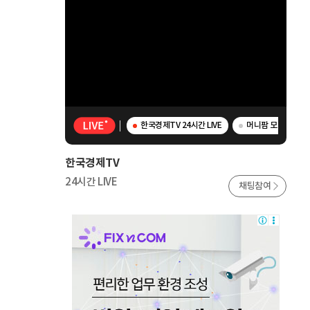
한국경제TV 24시간 LIVE
머니팜 모닝라이브 -
한국경제TV
24시간 LIVE
채팅참여