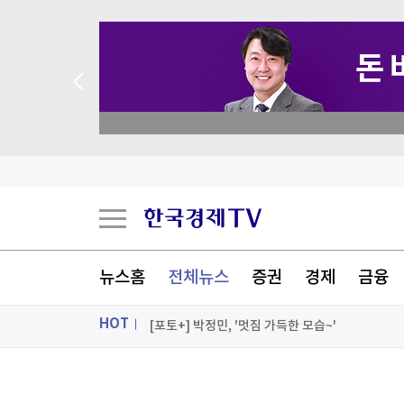
 꽝 없는 룰렛 이벤트
K-55 미군기지 무단침입 대진연 회원 3명 구속…
축구협회, 과거 외국인 심판 10여명에 성 접대 의
국고채 입찰 담합, 15조 과징금 맞나
뉴스홈
전체뉴스
증권
경제
금융
15조 과징금 쇼크…'의무감이 독 됐다' 금융권 난
HOT
[포토+] 박정민, '멋짐 가득한 모습~'
"나야, '흑백요리사' 시즌3"
ON AIR
뉴스
[온에어] 더 워룸