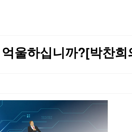
TV홈
무료방송
전체뉴스
1명 기각
증권
파트너스
경제
종목핫라인
추천 상
산업
1명 기각
경제
오늘의 
정치
생활경제
수익후기
국제
기업·CEO
이벤트
칼럼·연재
 억울하십니까?[박찬희
특집방송
전체 프로그램
채널/편성
지역별채널
)
편성표