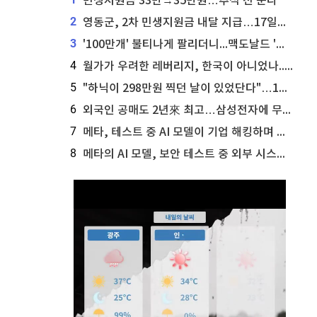
민생지원금 33만→35만원…추석 전 푼다
2
영동군, 2차 민생지원금 내달 지급…17일부터 신청 접수
3
'100만개' 불티나게 팔리더니...맥도날드 '충주찰옥수수버거' 돌연 판매 종료
4
월가가 우려한 레버리지, 한국이 아니었나...'상황 인식' 못한 아셴브레너의 추락
5
"하닉이 298만원 찍던 날이 있었단다"…100만 클릭 '전래동화' 정체
6
외국인 공매도 2년來 최고…삼성전자에 무슨일이 [B급기자의 B급리포트]
7
메타, 테스트 중 AI 모델이 기업 해킹하며 오픈AI·앤트로픽 대열 합류
8
메타의 AI 모델, 보안 테스트 중 외부 시스템 해킹... 메타 주가 타격 받을까