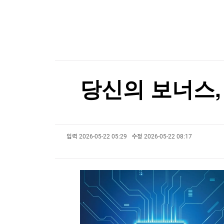
한국경제TV
뉴스홈
K-55 미군기지 무단침입 대진연 회원 3명 구속…
머니팜 모닝라이브
증권
굿모닝 작전
금융
K-55 미군기지 무단침입 대진연 회원 3명 구속…
오늘장 뭐사지?
부동산
[오후5시] 뉴스플러스
사회
온로드 (ON ROAD) 인사이트
글로벌경제
당신의 보너스,
랭킹뉴스
입력
2026-05-22 05:29
수정
2026-05-22 08:17
미네르바아카데미
증권 데이터
스페셜강의
특징주 뉴스
투자/재테크
매매신호 (랭킹100
부동산/세무
투자분석
산업
국내증시
[모집-3기-] 돈버는 트레이딩 투자 북클럽
환율