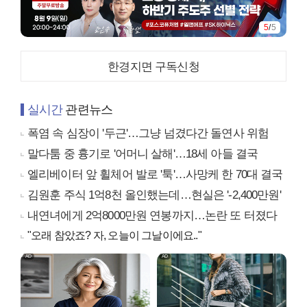
5
/
5
한경지면 구독신청
실시간
관련뉴스
폭염 속 심장이 '두근'…그냥 넘겼다간 돌연사 위험
말다툼 중 흉기로 '어머니 살해'…18세 아들 결국
엘리베이터 앞 휠체어 발로 '툭'…사망케 한 70대 결국
김원훈 주식 1억8천 올인했는데…현실은 '-2,400만원'
내연녀에게 2억8000만원 연봉까지…논란 또 터졌다
"오래 참았죠? 자, 오늘이 그날이에요.."