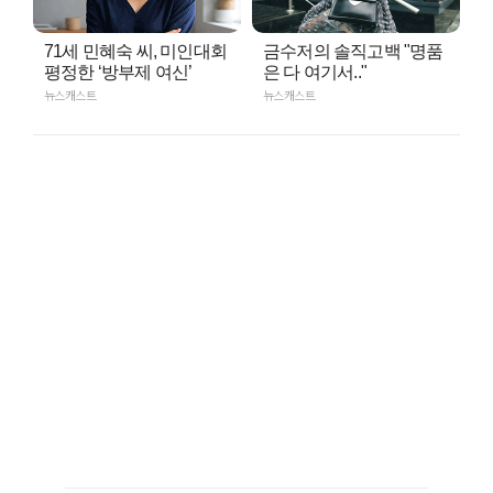
71세 민혜숙 씨, 미인대회
금수저의 솔직고백 "명품
평정한 ‘방부제 여신’
은 다 여기서.."
뉴스캐스트
뉴스캐스트