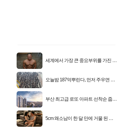
세계에서 가장 큰 중요부위를 가진 남
자의 진실
오늘밤 187억뿌린다, 먼저 주우면 최
대1억..!
부산 최고급 로또 아파트 선착순 줍줍
떴다!
5cm 왜소남이 한 달 만에 거물 된 사
연