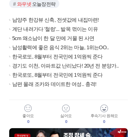
와우넷
오늘장전략
남양주 한강뷰 신축, 전셋값에 내집마련!
계단 내려가다 '철렁'... 발목 꺾이는 이유
5cm 왜소남이 한 달 만에 거물 된 사연
남성활력에 좋은 음식 2위는 마늘, 1위는OO..
한국로또, 8월부터 전국민에 1억원씩 준다
경기도 이천, 아파트값 난리났다! 20년 전 분양가..
한국로또, 8월부터 전국민에 1억원씩 준다
남편 몰래 조카와 데이트한 여성.. 충격!
좋아요
싫어요
후속기사 원해요
0
0
0