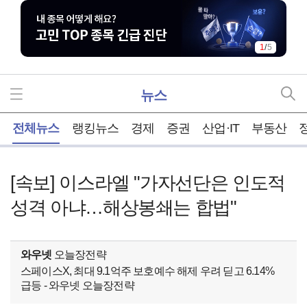
1
/
5
뉴스
홈
전체뉴스
랭킹뉴스
경제
증권
산업·IT
부동산
[속보] 이스라엘 "가자선단은 인도적
성격 아냐…해상봉쇄는 합법"
와우넷
오늘장전략
스페이스X, 최대 9.1억주 보호예수 해제 우려 딛고 6.14%
급등 - 와우넷 오늘장전략