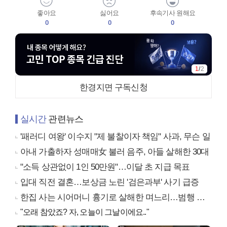
좋아요
싫어요
후속기사 원해요
0
0
0
1
/
2
한경지면 구독신청
실시간
관련뉴스
'패러디 여왕' 이수지 "제 불찰이자 책임" 사과, 무슨 일
아내 가출하자 성매매女 불러 음주, 아들 살해한 30대
"소득 상관없이 1인 50만원"…이달 초 지급 목표
입대 직전 결혼…보상금 노린 '검은과부' 사기 급증
한집 사는 시어머니 흉기로 살해한 며느리…범행 동기는
"오래 참았죠? 자, 오늘이 그날이에요.."