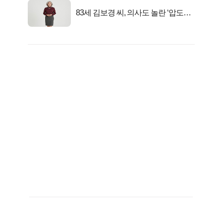
83세 김보경 씨, 의사도 놀란 ‘압도적
피지컬’