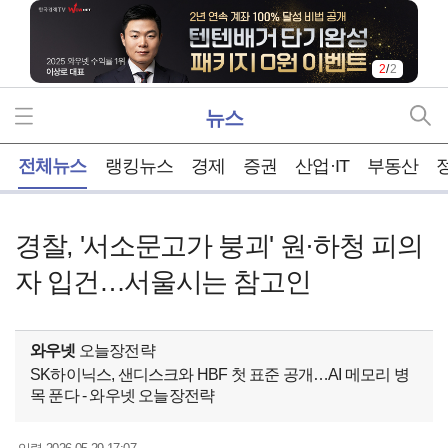
2
/
2
뉴스
홈
전체뉴스
랭킹뉴스
경제
증권
산업·IT
부동산
경찰, '서소문고가 붕괴' 원·하청 피의
자 입건…서울시는 참고인
와우넷
오늘장전략
SK하이닉스, 샌디스크와 HBF 첫 표준 공개…AI 메모리 병
목 푼다 - 와우넷 오늘장전략