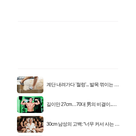
계단 내려가다 '철렁'... 발목 꺾이는 이
유
길이만 27cm…70대 男의 비결이..충
격!
30cm 남성의 고백: “너무 커서 사는 게
행복해요”