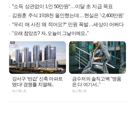
"소득 상관없이 1인 50만원"…이달 초 지급 목표
김원훈 주식 1억8천 올인했는데…현실은 '-2,400만원'
"우리 애 사진 왜 적어요?" 민원 폭발…세상이 어쩌다
"오래 참았죠? 자, 오늘이 그날이에요.."
강서구 ‘반값’ 신축 아파트
금수저의 솔직고백 "명품
떴다! 경쟁률 치열해..
은 다 여기서.."
뉴스캐스트
뉴스캐스트