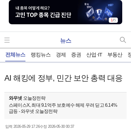
1
/
5
뉴스
홈
전체뉴스
랭킹뉴스
경제
증권
산업·IT
부동산
AI 해킹에 정부, 민간 보안 총력 대응
와우넷
오늘장전략
스페이스X, 최대 9.1억주 보호예수 해제 우려 딛고 6.14%
급등 - 와우넷 오늘장전략
2026-05-29 17:26
2026-05-30 00:37
입력
수정