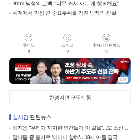
30cm 남성의 고백: “너무 커서 사는 게 행복해요”
세계에서 가장 큰 중요부위를 가진 남자의 진실
좋아요
싫어요
후속기사 원해요
0
0
0
5
/
5
한경지면 구독신청
실시간
관련뉴스
허지웅 "우리가 지지한 인간들이 이 꼴을"...또 소신 발언
말다툼 중 흉기로 '어머니 살해'…18세 아들 결국