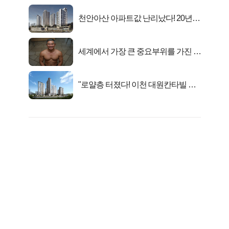
천안아산 아파트값 난리났다! 20년
전 분양가..
세계에서 가장 큰 중요부위를 가진 남
자의 진실
"로얄층 터졌다! 이천 대원칸타빌 잔
여세대 긴급 공개"