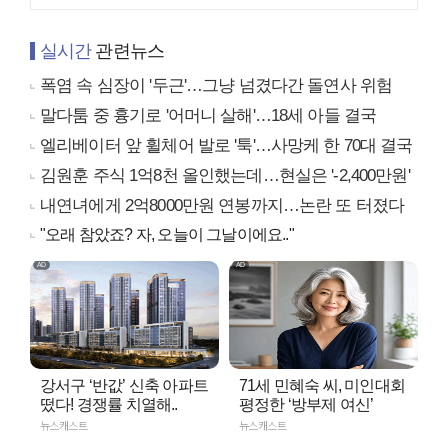
실시간
관련뉴스
폭염 속 심장이 '두근'…그냥 넘겼다간 돌연사 위험
말다툼 중 흉기로 '어머니 살해'…18세 아들 결국
엘리베이터 앞 휠체어 발로 '툭'…사망케 한 70대 결국
김원훈 주식 1억8천 올인했는데…현실은 '-2,400만원'
내연녀에게 2억8000만원 연봉까지…논란 또 터졌다
"오래 참았죠? 자, 오늘이 그날이에요.."
강서구 ‘반값’ 신축 아파트
71세 민혜숙 씨, 미인대회
떴다! 경쟁률 치열해..
평정한 ‘방부제 여신’
뉴스캐스트
뉴스캐스트