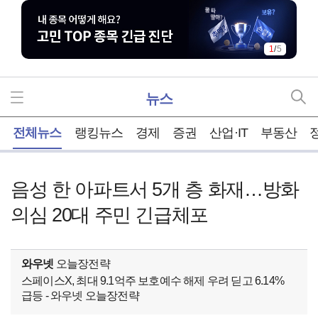
1
/
5
뉴스
홈
전체뉴스
랭킹뉴스
경제
증권
산업·IT
부동산
음성 한 아파트서 5개 층 화재…방화
의심 20대 주민 긴급체포
와우넷
오늘장전략
스페이스X, 최대 9.1억주 보호예수 해제 우려 딛고 6.14%
급등 - 와우넷 오늘장전략