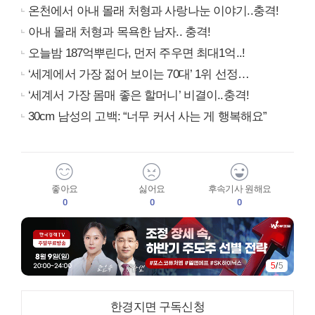
온천에서 아내 몰래 처형과 사랑나눈 이야기..충격!
아내 몰래 처형과 목욕한 남자.. 충격!
오늘밤 187억뿌린다, 먼저 주우면 최대1억..!
‘세계에서 가장 젊어 보이는 70대’ 1위 선정…
‘세계서 가장 몸매 좋은 할머니’ 비결이..충격!
30cm 남성의 고백: “너무 커서 사는 게 행복해요”
좋아요
싫어요
후속기사 원해요
0
0
0
5
/
5
한경지면 구독신청