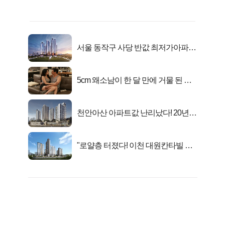
서울 동작구 사당 반값 최저가아파트
마지막...
5cm 왜소남이 한 달 만에 거물 된 사
연
천안아산 아파트값 난리났다! 20년
전 분양가..
"로얄층 터졌다! 이천 대원칸타빌 잔
여세대 긴급 공개"