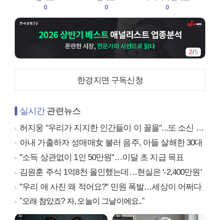
0
0
0
2
/
5
한경지면 구독신청
실시간
관련뉴스
허지웅 "우리가 지지한 인간들이 이 꼴을"...또 소신 발언
아내 가출하자 성매매女 불러 음주, 아들 살해한 30대
"소득 상관없이 1인 50만원"…이달 초 지급 목표
김원훈 주식 1억8천 올인했는데…현실은 '-2,400만원'
"우리 애 사진 왜 적어요?" 민원 폭발…세상이 어쩌다
"오래 참았죠? 자, 오늘이 그날이에요.."