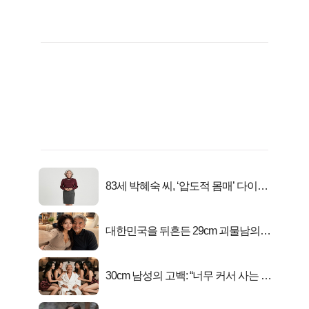
83세 박혜숙 씨, ‘압도적 몸매’ 다이어
트 신 등극
대한민국을 뒤흔든 29cm 괴물남의
진실
30cm 남성의 고백: “너무 커서 사는 게
행복해요”