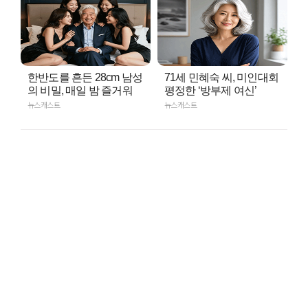
한반도를 흔든 28cm 남성
71세 민혜숙 씨, 미인대회
의 비밀, 매일 밤 즐거워
평정한 ‘방부제 여신’
뉴스캐스트
뉴스캐스트