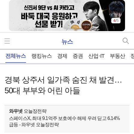
4
/
5
뉴스
홈
전체뉴스
랭킹뉴스
경제
증권
산업·IT
부동산
경북 상주서 일가족 숨진 채 발견…
50대 부부와 어린 아들
와우넷
오늘장전략
스페이스X, 최대 9.1억주 보호예수 해제 우려 딛고 6.14%
급등 - 와우넷 오늘장전략