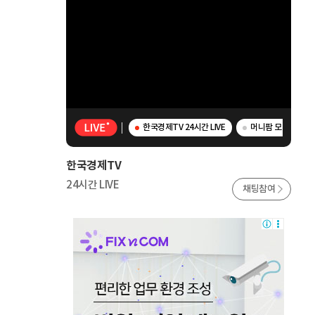
한국경제TV 24시간 LIVE
머니팜 모닝라이브 -
한국경제TV
24시간 LIVE
채팅참여