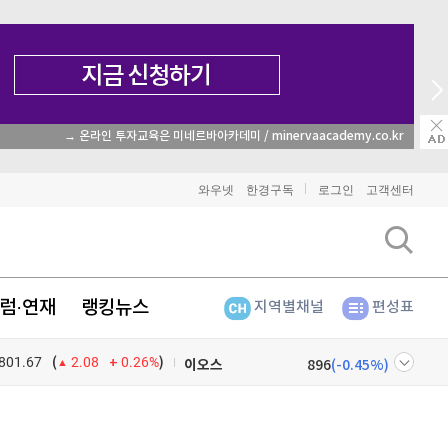
→ 온라인 투자교육은 미네르바아카데미 / minervaacademy.co.kr
비트코인
91,371,000
(
-0.51%
)
와우넷
한경구독
로그인
고객센터
이더리움
2,704,000
(
-0.37%
)
리플
1,466
(
-1.38%
)
럼·연재
랭킹뉴스
지역별채널
편성표
비트코인 캐시
302,200
(
-0.03%
)
801.67
0.26%
)
이오스
896
(
-0.45%
)
(
2.08
비트코인 골드
1,313
(
-763.82%
)
넷
주식창