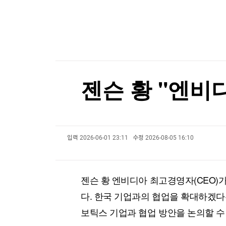
한국경제TV
뉴스홈
트럼프, '원정출산 아기에 美시민권 부여 금지' 
머니팜 모닝라이브
증권
굿모닝 작전
금융
트럼프, '원정출산 아기에 美시민권 부여 금지' 
오늘장 뭐사지?
부동산
[오후5시] 뉴스플러스
사회
온로드 (ON ROAD) 인사이트
글로벌경제
젠슨 황 "엔비
랭킹뉴스
입력
2026-06-01 23:11
수정
2026-08-05 16:10
미네르바아카데미
증권 데이터
스페셜강의
특징주 뉴스
젠슨 황 엔비디아 최고경영자(CEO)
투자/재테크
매매신호 (랭킹100
부동산/세무
투자분석
다. 한국 기업과의 협업을 확대하겠다는
산업
국내증시
보틱스 기업과 협업 방안을 논의할 수
[모집-3기-] 돈버는 트레이딩 투자 북클럽
환율