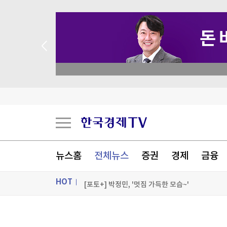
 꽝 없는 룰렛 이벤트
트럼프, '원정출산 아기에 美시민권 부여 금지' 
트럼프, 탄약부족 탓 '美국방 질책' 보도에 "가짜
[속보] 트럼프, 폴리실리콘 산업 보호 행정명령 서
뉴스홈
전체뉴스
증권
경제
금융
[속보] 트럼프 '美 원정출산 금지' 행정명령 서명
HOT
[포토+] 박정민, '멋짐 가득한 모습~'
"나야, '흑백요리사' 시즌3"
ON AIR
뉴스
[온에어] 굿모닝 한경 글로벌마켓