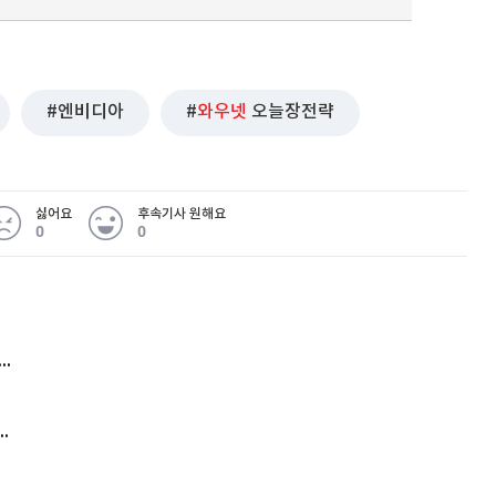
엔비디아
와우넷
오늘장전략
퀀텀
이더리움 클래식
9
싫어요
후속기사 원해요
0
0
 무슨 일
아내 가출하자 성매매女 불러 음주, 아들 살해한 30대
김원훈 주식 1억8천 올인했는데…현실은 '-2,400만원'
'비상'