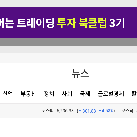
행정명령 서명
뉴스
뉴스·반역"
명
산업
부동산
정치
사회
국제
글로벌경제
칼
코스피
6,296.38
4.58%
)
코스닥
(
301.88
TV프로그램
와우