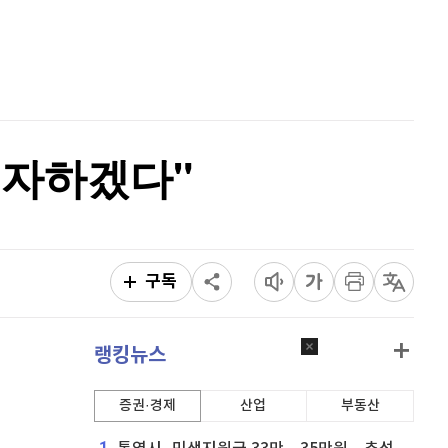
퀀텀
920
(
0%
)
홈
AI추천
이더리움 클래식
9,240
(
1.54%
)
품
마켓이슈
특징주
이벤트
비트코인
91,371,000
(
-0.51%
)
투자하겠다"
구독
랭킹뉴스
증권·경제
산업
부동산
1