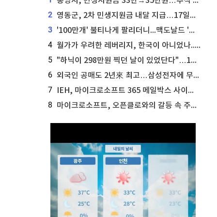
통영시, 민생지원금 33만→35만원…추석 전 푼다
2
영동군, 2차 민생지원금 내달 지급…17일부터 신청 접수
3
'100만개' 불티나게 팔리더니...맥도날드 '충주찰옥수수버거' 돌연 판매 종료
4
월가가 우려한 레버리지, 한국이 아니었나...'상황 인식' 못한 아셴브레너의 추락
5
"하닉이 298만원 찍던 날이 있었단다"…100만 클릭 '전래동화' 정체
6
외국인 공매도 2년來 최고…삼성전자에 무슨일이 [B급기자의 B급리포트]
7
IEH, 마이크로소프트 365 메일박스 사이버보안 사고 조사 착수
8
마이크로소프트, 오픈클로와의 갈등 속 주가 상승