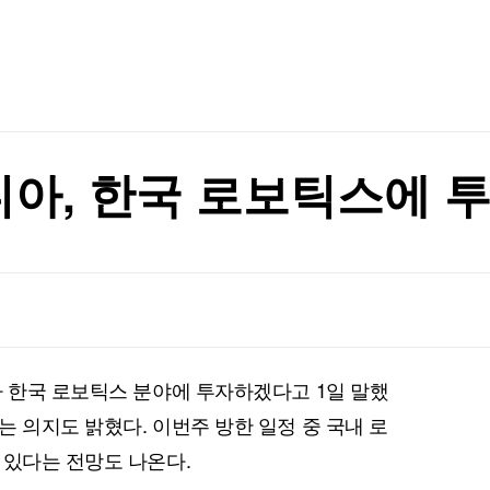
TV홈
무료방송
전체뉴스
행정명령 서명
증권
파트너스
경제
종목핫라인
추천 상
산업
행정명령 서명
경제
오늘의 
정치
생활경제
수익후기
국제
기업·CEO
이벤트
칼럼·연재
디아, 한국 로보틱스에 
특집방송
전체 프로그램
채널/편성
지역별채널
가 한국 로보틱스 분야에 투자하겠다고 1일 말했
)
편성표
 의지도 밝혔다. 이번주 방한 일정 중 국내 로
 있다는 전망도 나온다.