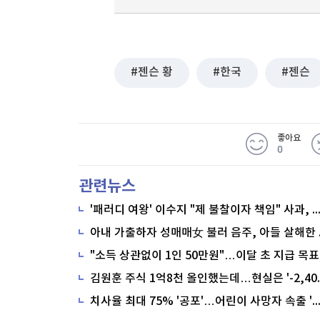
젠슨 황
한국
젠슨
좋아요
0
관련뉴스
'패러디 여왕' 이수지 "제 불찰이자 책임" 사과,
"소득 상관없이 1인 50만원"…이달 초 지급 목표
치사율 최대 75% '공포'…어린이 사망자 속출 