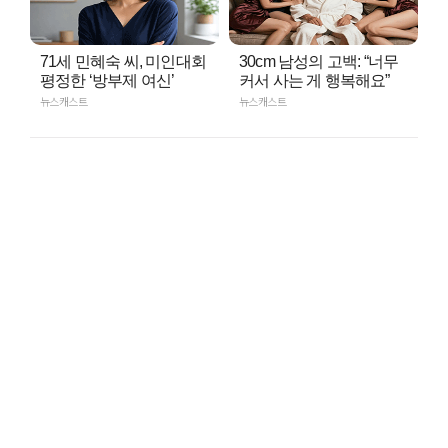
71세 민혜숙 씨, 미인대회
30cm 남성의 고백: “너무
평정한 ‘방부제 여신’
커서 사는 게 행복해요”
뉴스캐스트
뉴스캐스트