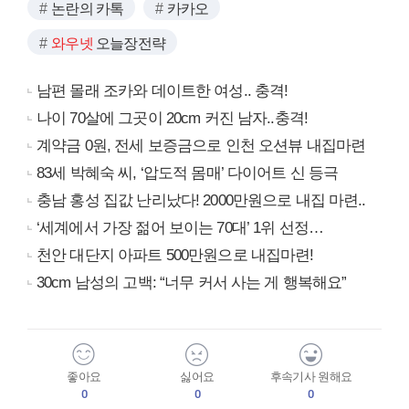
논란의 카톡
카카오
와우넷
오늘장전략
남편 몰래 조카와 데이트한 여성.. 충격!
나이 70살에 그곳이 20cm 커진 남자..충격!
계약금 0원, 전세 보증금으로 인천 오션뷰 내집마련
83세 박혜숙 씨, ‘압도적 몸매’ 다이어트 신 등극
충남 홍성 집값 난리났다! 2000만원으로 내집 마련..
‘세계에서 가장 젊어 보이는 70대’ 1위 선정…
천안 대단지 아파트 500만원으로 내집마련!
30cm 남성의 고백: “너무 커서 사는 게 행복해요”
좋아요
싫어요
후속기사 원해요
0
0
0