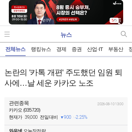
5
/
5
뉴스
홈
전체뉴스
랭킹뉴스
경제
증권
산업·IT
부동산
논란의 '카톡 개편' 주도했던 임원 퇴
사에…날 세운 카카오 노조
관련종목
2026-08-10 13:00
카카오 (035720)
39,000
900
2.25%
현재가
전일대비
와우넷
오늘장전략