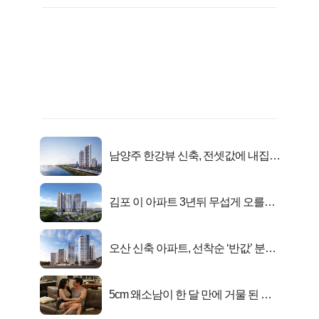
남양주 한강뷰 신축, 전셋값에 내집마
련!
김포 이 아파트 3년뒤 무섭게 오를겁
니다
오산 신축 아파트, 선착순 ‘반값’ 분양
시작..
5cm 왜소남이 한 달 만에 거물 된 사
연