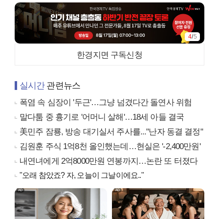
4
/
5
한경지면 구독신청
실시간
관련뉴스
폭염 속 심장이 '두근'…그냥 넘겼다간 돌연사 위험
말다툼 중 흉기로 '어머니 살해'…18세 아들 결국
美민주 잠룡, 방송 대기실서 주사를..."난자 동결 결정"
김원훈 주식 1억8천 올인했는데…현실은 '-2,400만원'
내연녀에게 2억8000만원 연봉까지…논란 또 터졌다
"오래 참았죠? 자, 오늘이 그날이에요.."