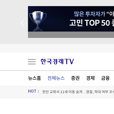
종목 무료 정밀 진단
"中 미사일망 뚫는다"…美, 공격잠수함 19척 
[속보] 중랑구 면목동서 새벽 '흉기 난동'…'지인 추
태어나 줄곧 교회서 살던 11세 사망…학대 가능성
뉴스홈
전체뉴스
증권
경제
금융
천안 교회서 11세 아동 숨져…경찰, 학대 여부 조
HOT
[포토+] 박정민, '멋짐 가득한 모습~'
"나야, '흑백요리사' 시즌3"
ON AIR
뉴스
[온에어] 이상로 - 텐텐배거 투자공식 시즌2