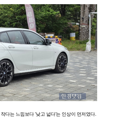
퀀텀
이더리움 클래식
9
작다는 느낌보다 '낮고 넓다'는 인상이 먼저였다.