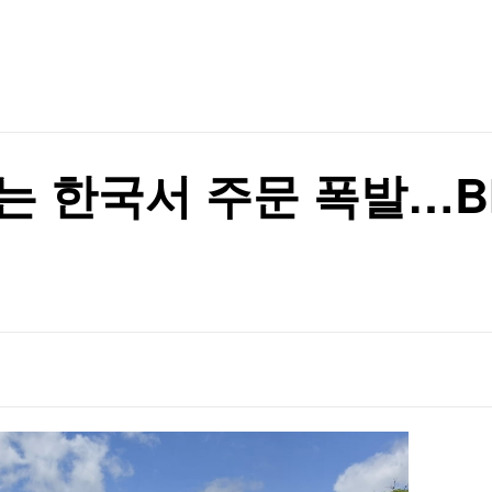
TV홈
무료방송
전체뉴스
순항미사일잠수함 전환
증권
파트너스
경제
종목핫라인
추천 상
산업
순항미사일잠수함 전환
경제
오늘의 
정치
생활경제
수익후기
국제
기업·CEO
이벤트
칼럼·연재
는 한국서 주문 폭발…BM
특집방송
전체 프로그램
채널/편성
지역별채널
)
편성표