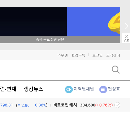
매일 매일 꽝 없는 룰렛 이벤트
비트코인
91,285,000
(
-0.07%
)
와우넷
한경구독
로그인
고객센터
이더리움
2,691,000
(
-0.04%
)
리플
1,455
(
0.76%
)
럼·연재
랭킹뉴스
지역별채널
편성표
비트코인 캐시
304,600
(
0.76%
)
798.81
0.36%
)
이오스
896
(
-0.45%
)
(
2.86
비트코인 골드
1,313
(
-763.82%
)
넷
주식창