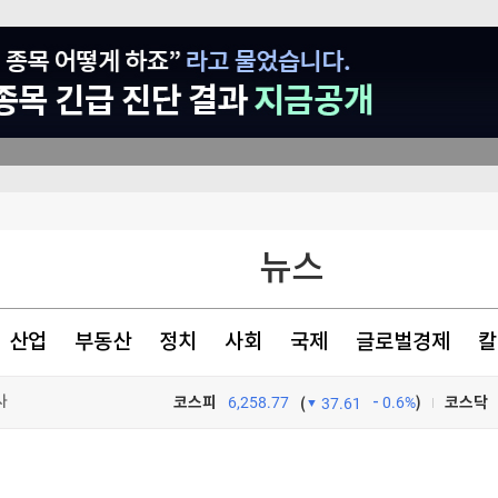
순항미사일잠수함 전환
뉴스
정' 60대 남성 2명 사망
 수사
산업
부동산
정치
사회
국제
글로벌경제
칼
사
코스피
6,258.77
0.6%
)
코스닥
(
37.61
TV프로그램
와우