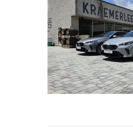
[할인50%] 한·미 투자 올인원 클래스
해외증시