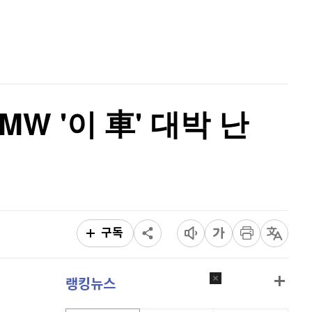
퀀텀
923
(
0.76%
)
홈
AI추천
이더리움 클래식
9,160
(
0.38%
)
품
마켓이슈
특징주
이벤트
비트코인
91,285,000
(
-0.07%
)
W '이 車' 대박 난
구독
랭킹뉴스