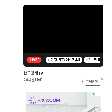
한국경제TV 24시간 LIVE
머니팜 모닝라이브 
한국경제TV
24시간 LIVE
채팅참여