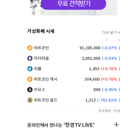
가상화폐 시세
기사 보기 +
923
(
0.76%
)
비트코인
91,285,000
(
-0.07%
)
,160
(
0.38%
)
이더리움
2,691,000
(
-0.04%
)
리플
1,455
(
0.76%
)
비트코인 캐시
304,600
(
0.76%
)
이오스
896
(
-0.45%
)
비트코인 골드
1,313
(
-763.82%
)
정보제공 : 빗썸
'한경TV LIVE'
온라인에서 만나는