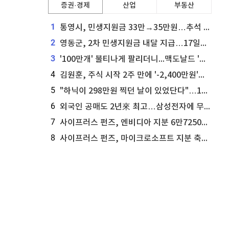
증권·경제
산업
부동산
1
통영시, 민생지원금 33만→35만원…추석 전 푼다
2
영동군, 2차 민생지원금 내달 지급…17일부터 신청 접수
3
'100만개' 불티나게 팔리더니...맥도날드 '충주찰옥수수버거' 돌연 판매 종료
4
김원훈, 주식 시작 2주 만에 '-2,400만원'…"차 한 대 값 날렸다"
5
"하닉이 298만원 찍던 날이 있었단다"…100만 클릭 '전래동화' 정체
6
외국인 공매도 2년來 최고…삼성전자에 무슨일이 [B급기자의 B급리포트]
7
사이프러스 펀즈, 엔비디아 지분 6만7250주 매각
8
사이프러스 펀즈, 마이크로소프트 지분 축소...3만3천 주 매각