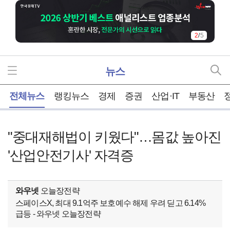
2
/
5
뉴스
홈
전체뉴스
랭킹뉴스
경제
증권
산업·IT
부동산
"중대재해법이 키웠다"…몸값 높아진
'산업안전기사' 자격증
와우넷
오늘장전략
스페이스X, 최대 9.1억주 보호예수 해제 우려 딛고 6.14%
급등 - 와우넷 오늘장전략