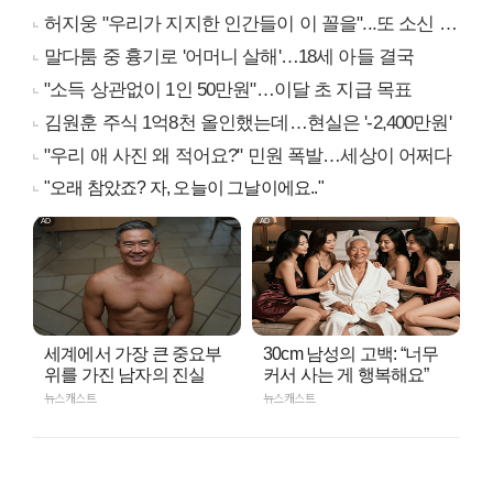
허지웅 "우리가 지지한 인간들이 이 꼴을"...또 소신 발언
말다툼 중 흉기로 '어머니 살해'…18세 아들 결국
"소득 상관없이 1인 50만원"…이달 초 지급 목표
김원훈 주식 1억8천 올인했는데…현실은 '-2,400만원'
"우리 애 사진 왜 적어요?" 민원 폭발…세상이 어쩌다
"오래 참았죠? 자, 오늘이 그날이에요.."
세계에서 가장 큰 중요부
30cm 남성의 고백: “너무
위를 가진 남자의 진실
커서 사는 게 행복해요”
뉴스캐스트
뉴스캐스트