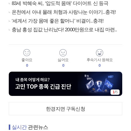
83세 박혜숙 씨, ‘압도적 몸매’ 다이어트 신 등극
온천에서 아내 몰래 처형과 사랑나눈 이야기..충격!
‘세계서 가장 몸매 좋은 할머니’ 비결이..충격!
충남 홍성 집값 난리났다! 2000만원으로 내집 마련..
좋아요
싫어요
후속기사 원해요
0
0
0
1
/
5
한경지면 구독신청
실시간
관련뉴스