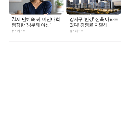
71세 민혜숙 씨, 미인대회
강서구 ‘반값’ 신축 아파트
평정한 ‘방부제 여신’
떴다! 경쟁률 치열해..
뉴스캐스트
뉴스캐스트