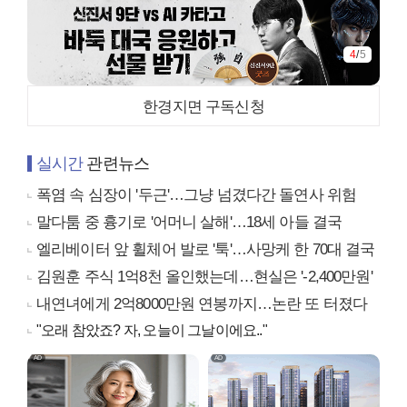
4
/
5
한경지면 구독신청
실시간
관련뉴스
폭염 속 심장이 '두근'…그냥 넘겼다간 돌연사 위험
말다툼 중 흉기로 '어머니 살해'…18세 아들 결국
엘리베이터 앞 휠체어 발로 '툭'…사망케 한 70대 결국
김원훈 주식 1억8천 올인했는데…현실은 '-2,400만원'
내연녀에게 2억8000만원 연봉까지…논란 또 터졌다
"오래 참았죠? 자, 오늘이 그날이에요.."