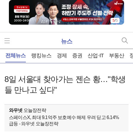
5
/
5
뉴스
홈
전체뉴스
랭킹뉴스
경제
증권
산업·IT
부동산
8일 서울대 찾아가는 젠슨 황…"학생
들 만나고 싶다"
와우넷
오늘장전략
스페이스X, 최대 9.1억주 보호예수 해제 우려 딛고 6.14%
급등 - 와우넷 오늘장전략