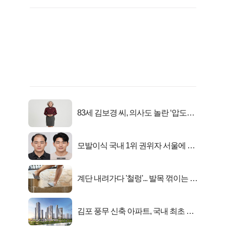
83세 김보경 씨, 의사도 놀란 ‘압도적
피지컬’
모발이식 국내 1위 권위자 서울에 있
었다..
계단 내려가다 '철렁'... 발목 꺾이는 이
유
김포 풍무 신축 아파트, 국내 최초 반
값 분양..