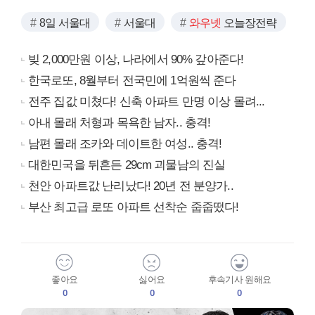
8일 서울대
서울대
와우넷
오늘장전략
빚 2,000만원 이상, 나라에서 90% 갚아준다!
한국로또, 8월부터 전국민에 1억원씩 준다
전주 집값 미쳤다! 신축 아파트 만명 이상 몰려...
아내 몰래 처형과 목욕한 남자.. 충격!
남편 몰래 조카와 데이트한 여성.. 충격!
대한민국을 뒤흔든 29cm 괴물남의 진실
천안 아파트값 난리났다! 20년 전 분양가..
부산 최고급 로또 아파트 선착순 줍줍떴다!
좋아요
싫어요
후속기사 원해요
0
0
0