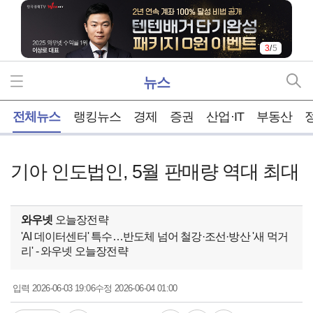
3
/
5
뉴스
홈
전체뉴스
랭킹뉴스
경제
증권
산업·IT
부동산
기아 인도법인, 5월 판매량 역대 최대
와우넷
오늘장전략
'AI 데이터센터' 특수…반도체 넘어 철강·조선·방산 '새 먹거
리' - 와우넷 오늘장전략
2026-06-03 19:06
2026-06-04 01:00
입력
수정