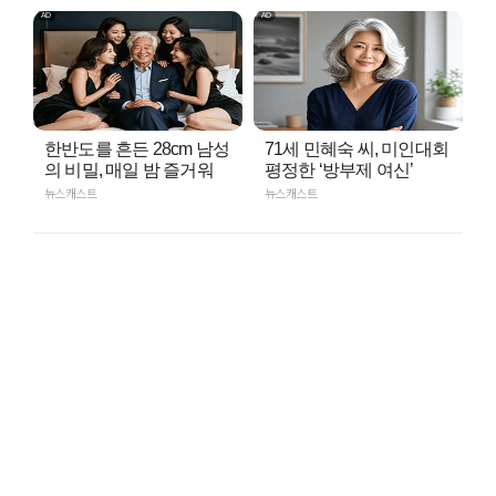
한반도를 흔든 28cm 남성
71세 민혜숙 씨, 미인대회
의 비밀, 매일 밤 즐거워
평정한 ‘방부제 여신’
뉴스캐스트
뉴스캐스트