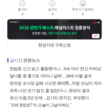
좋아요
싫어요
후속기사 원해요
0
0
0
2
/
5
한경지면 구독신청
실시간
관련뉴스
한밤중 신고 받고 출동했더니…5세 여아 '전신 타박상'
말다툼 중 흉기로 '어머니 살해'…18세 아들 결국
편의점 女사장 살해 시도한 30대男...직원·손님이 막아
유독 나만 모기 밥인 줄 알았더니...뜻밖의 결과
유산 아픔 2년 만에…김기리·문지인, 부모됐다
"오래 참았죠? 자, 오늘이 그날이에요.."