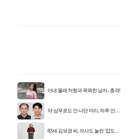
아내 몰래 처형과 목욕한 남자.. 충격!
약·샴푸로도 안 나던 머리, 하루 만에
풍성해진 이유
83세 김보경 씨, 의사도 놀란 ‘압도적
피지컬’