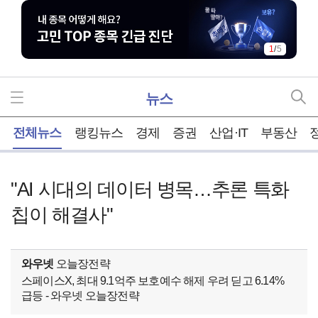
1
/
5
뉴스
홈
전체뉴스
랭킹뉴스
경제
증권
산업·IT
부동산
"AI 시대의 데이터 병목…추론 특화
칩이 해결사"
와우넷
오늘장전략
스페이스X, 최대 9.1억주 보호예수 해제 우려 딛고 6.14%
급등 - 와우넷 오늘장전략