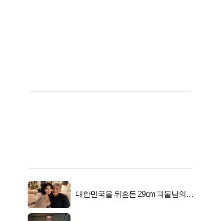
대한민국을 뒤흔든 29cm 괴물남의
진실