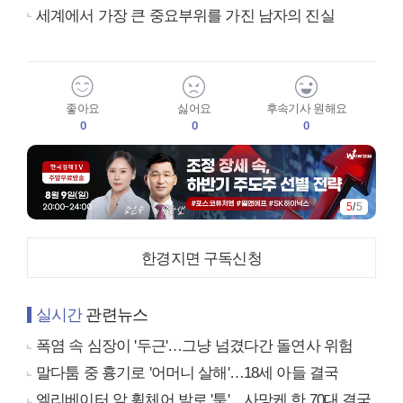
세계에서 가장 큰 중요부위를 가진 남자의 진실
좋아요
싫어요
후속기사 원해요
0
0
0
5
/
5
한경지면 구독신청
실시간
관련뉴스
폭염 속 심장이 '두근'…그냥 넘겼다간 돌연사 위험
말다툼 중 흉기로 '어머니 살해'…18세 아들 결국
엘리베이터 앞 휠체어 발로 '툭'…사망케 한 70대 결국