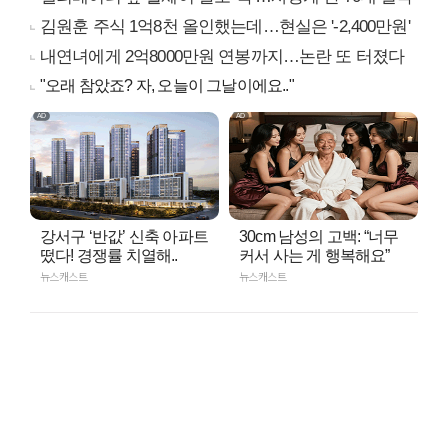
김원훈 주식 1억8천 올인했는데…현실은 '-2,400만원'
내연녀에게 2억8000만원 연봉까지…논란 또 터졌다
"오래 참았죠? 자, 오늘이 그날이에요.."
강서구 ‘반값’ 신축 아파트
30cm 남성의 고백: “너무
떴다! 경쟁률 치열해..
커서 사는 게 행복해요”
뉴스캐스트
뉴스캐스트