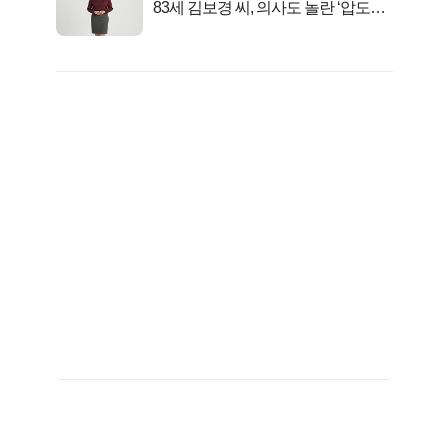
83세 김보경 씨, 의사도 놀란 ‘압도적
피지컬’