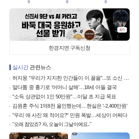
0
0
0
4
/
5
한경지면 구독신청
실시간
관련뉴스
허지웅 "우리가 지지한 인간들이 이 꼴을"...또 소신 발언
말다툼 중 흉기로 '어머니 살해'…18세 아들 결국
"소득 상관없이 1인 50만원"…이달 초 지급 목표
김원훈 주식 1억8천 올인했는데…현실은 '-2,400만원'
"우리 애 사진 왜 적어요?" 민원 폭발…세상이 어쩌다
"오래 참았죠? 자, 오늘이 그날이에요.."