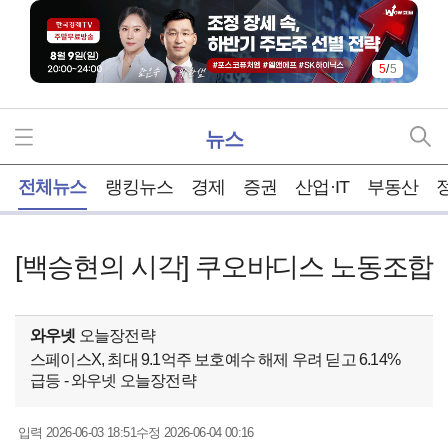
5
/
5
뉴스
홈
전체뉴스
랭킹뉴스
경제
증권
산업·IT
부동산
[백승현의 시각] 쿠오바디스 노동조합
와우넷
오늘장전략
스페이스X, 최대 9.1억주 보호예수 해제 우려 딛고 6.14%
급등 - 와우넷 오늘장전략
2026-06-03 18:51
2026-06-04 00:16
입력
수정