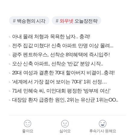
백승현의 시각
와우넷
오늘장전략
아내 몰래 처형과 목욕한 남자.. 충격!
전주 집값 미쳤다! 신축 아파트 만명 이상 몰려...
광주 펜트하우스, 선착순 8억혜택에 즉시입주!
오산 신축 아파트, 선착순 ‘반값’ 분양 시작..
20대 여성과 결혼한 70대 할아버지 비결이..충격!
‘세계에서 가장 젊어 보이는 70대’ 1위 선정…
71세 민혜숙 씨, 미인대회 평정한 ‘방부제 여신’
대장암 환자 급증한 원인, 2위는 유산균 1위는OO..
좋아요
싫어요
후속기사 원해요