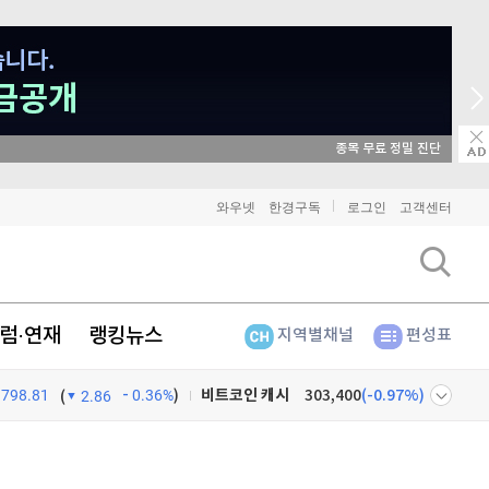
매일 매일 
와우넷
한경구독
로그인
고객센터
비트코인
91,213,000
(
-0.33%
)
이더리움
2,695,000
(
-0.3%
)
럼·연재
랭킹뉴스
지역별채널
편성표
리플
1,455
(
-0.83%
)
798.81
0.36%
)
비트코인 캐시
303,400
(
-0.97%
)
(
2.86
이오스
896
(
-0.45%
)
넷
주식창