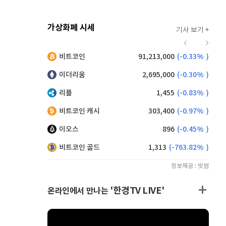
가상화폐 시세
기사 보기 +
941
(
1.62%
)
비트코인
91,213,000
(
-0.33%
)
,120
(
-0.77%
)
이더리움
2,695,000
(
-0.30%
)
리플
1,455
(
-0.83%
)
비트코인 캐시
303,400
(
-0.97%
)
이오스
896
(
-0.45%
)
비트코인 골드
1,313
(
-763.82%
)
정보제공 : 빗썸
'한경TV LIVE'
온라인에서 만나는