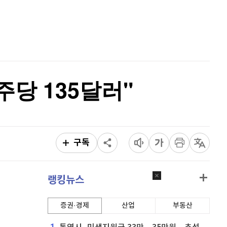
비트코인 골드
1,313
(
-763.82%
)
홈
AI추천
퀀텀
941
(
1.62%
)
품
마켓이슈
특징주
이벤트
이더리움 클래식
9,120
(
-0.77%
)
비트코인
91,213,000
(
-0.33%
)
주당 135달러"
구독
랭킹뉴스
증권·경제
산업
부동산
1