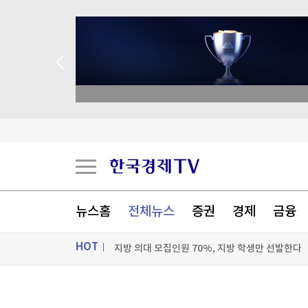
종목 무료 정밀 진단
마운자로·위고비, 상반기 글로벌 매출 69% 증가
"부산대, 팔란티어처럼 대학계 판 뒤집을 것"
뉴스홈
전체뉴스
증권
경제
금융
"AI 시대, 학생에 탐구형 질문 이끌어내야"
HOT
지방 의대 모집인원 70%, 지방 학생만 선발한다
[포토+] 박정민, '멋짐 가득한 모습~'
ON AIR
뉴스
"나야, '흑백요리사' 시즌3"