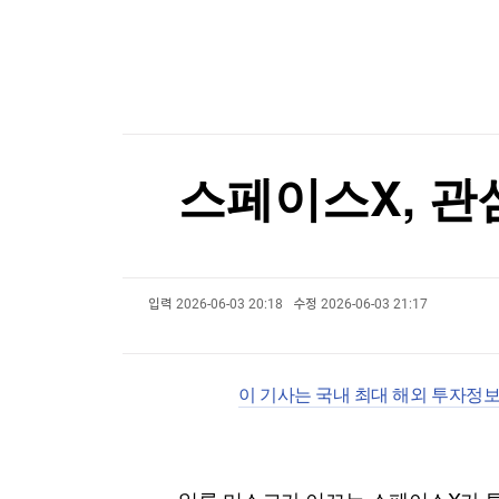
한국경제TV
뉴스홈
[온에어] 국고처 2부
머니팜 모닝라이브
증권
굿모닝 작전
금융
마운자로·위고비, 상반기 글로벌 매출 69% 증가
오늘장 뭐사지?
부동산
마운자로·위고비, 상반기 글로벌 매출 69% 증가
[오후5시] 뉴스플러스
사회
온로드 (ON ROAD) 인사이트
글로벌경제
스페이스X, 관
랭킹뉴스
입력
2026-06-03 20:18
수정
2026-06-03 21:17
미네르바아카데미
증권 데이터
스페셜강의
특징주 뉴스
이 기사는 국내 최대 해외 투자정
투자/재테크
매매신호 (랭킹100
부동산/세무
투자분석
산업
국내증시
[모집-3기-] 돈버는 트레이딩 투자 북클럽
환율