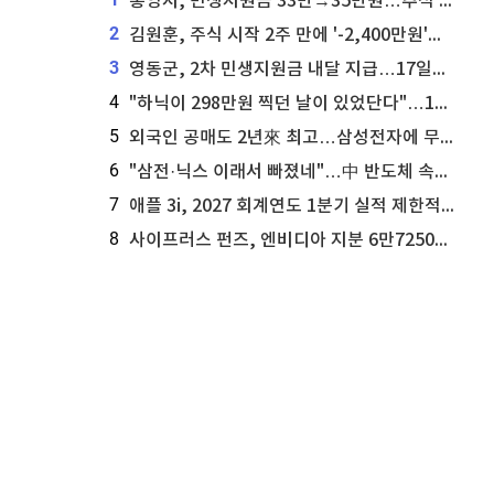
통영시, 민생지원금 33만→35만원…추석 전 푼다
2
김원훈, 주식 시작 2주 만에 '-2,400만원'…"차 한 대 값 날렸다"
3
영동군, 2차 민생지원금 내달 지급…17일부터 신청 접수
4
"하닉이 298만원 찍던 날이 있었단다"…100만 클릭 '전래동화' 정체
5
외국인 공매도 2년來 최고…삼성전자에 무슨일이 [B급기자의 B급리포트]
6
"삼전·닉스 이래서 빠졌네"…中 반도체 속사정 [B급기자의 B급리포트]
7
애플 3i, 2027 회계연도 1분기 실적 제한적 검토 통과
8
사이프러스 펀즈, 엔비디아 지분 6만7250주 매각