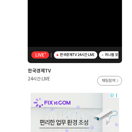
한국경제TV 24시간 LIVE
머니팜 모닝라이브 
한국경제TV
24시간 LIVE
채팅참여