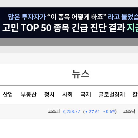
뉴스
산업
부동산
정치
사회
국제
글로벌경제
칼
코스피
6,258.77
0.6%
)
코스닥
(
37.61
TV프로그램
와우