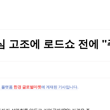
TV홈
무료방송
전체뉴스
증권
파트너스
경제
종목핫라인
추천 상
산업
경제
오늘의 
정치
생활경제
수익후기
국제
기업·CEO
이벤트
칼럼·연재
심 고조에 로드쇼 전에 "
특집방송
전체 프로그램
채널/편성
지역별채널
보 플랫폼
한경 글로벌마켓
에 게재된 기사입니다.
)
편성표