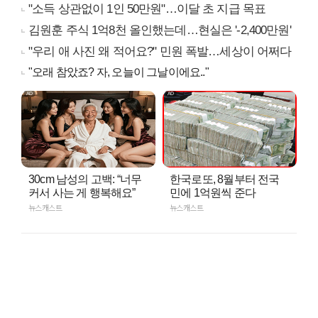
"소득 상관없이 1인 50만원"…이달 초 지급 목표
김원훈 주식 1억8천 올인했는데…현실은 '-2,400만원'
"우리 애 사진 왜 적어요?" 민원 폭발…세상이 어쩌다
"오래 참았죠? 자, 오늘이 그날이에요.."
30cm 남성의 고백: “너무
한국로또, 8월부터 전국
커서 사는 게 행복해요”
민에 1억원씩 준다
뉴스캐스트
뉴스캐스트