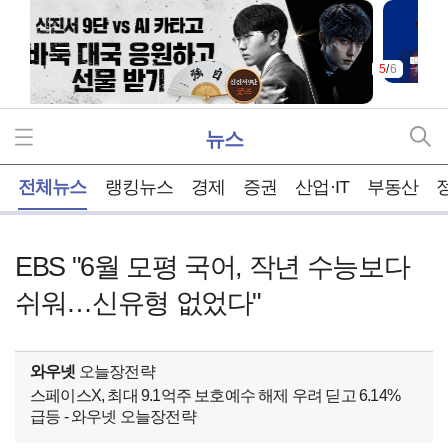
5
/
6
뉴스
홈
전체뉴스
랭킹뉴스
경제
증권
산업·IT
부동산
EBS "6월 모평 국어, 작년 수능보다
쉬워…신유형 없었다"
와우넷
오늘장전략
스페이스X, 최대 9.1억주 보호예수 해제 우려 딛고 6.14%
급등 - 와우넷 오늘장전략