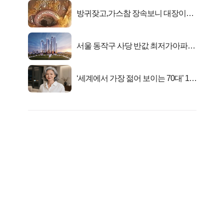
방귀잦고,가스참 장속보니 대장이아
니라..
서울 동작구 사당 반값 최저가아파트
마지막...
‘세계에서 가장 젊어 보이는 70대’ 1위
선정…