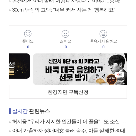
온천에서 아내 몰래 처형과 사랑나눈 이야기..충격!
30cm 남성의 고백: “너무 커서 사는 게 행복해요”
좋아요
싫어요
후속기사 원해요
0
0
0
4
/
6
한경지면 구독신청
실시간
관련뉴스
허지웅 "우리가 지지한 인간들이 이 꼴을"...또 소신 발언
아내 가출하자 성매매女 불러 음주, 아들 살해한 30대