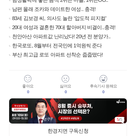
남성활력에 좋은 음식 2위는 마늘, 1위는OO..
남편 몰래 조카와 데이트한 여성.. 충격!
83세 김보경 씨, 의사도 놀란 ‘압도적 피지컬’
20대 여성과 결혼한 70대 할아버지 비결이..충격!
천안아산 아파트값 난리났다! 20년 전 분양가..
한국로또, 8월부터 전국민에 1억원씩 준다
부산 최고급 로또 아파트 선착순 줍줍떴다!
좋아요
싫어요
후속기사 원해요
0
0
0
5
/
5
한경지면 구독신청