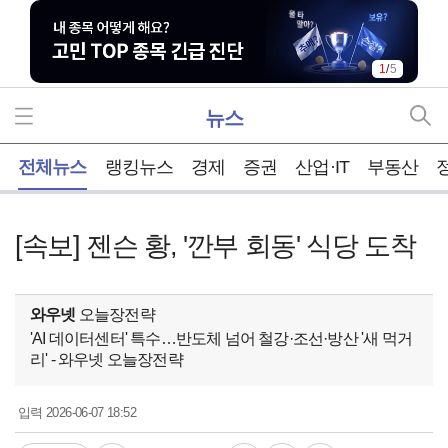
1
/
5
뉴스
홈
전체뉴스
랭킹뉴스
경제
증권
산업·IT
부동산
[속보] 젠슨 황, '깐부 회동' 식당 도착
와우넷
오늘장전략
'AI 데이터센터' 특수…반도체 넘어 철강·조선·방산 '새 먹거
리' - 와우넷 오늘장전략
2026-06-07 18:52
입력