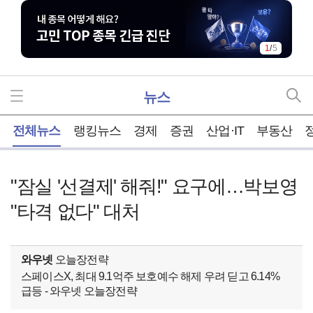
1
/
5
뉴스
홈
전체뉴스
랭킹뉴스
경제
증권
산업·IT
부동산
"잠실 '선결제' 해줘!" 요구에…박보영
"타격 없다" 대처
와우넷
오늘장전략
스페이스X, 최대 9.1억주 보호예수 해제 우려 딛고 6.14%
급등 - 와우넷 오늘장전략