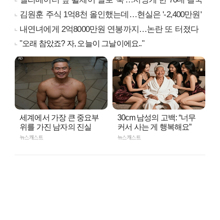
김원훈 주식 1억8천 올인했는데…현실은 '-2,400만원'
내연녀에게 2억8000만원 연봉까지…논란 또 터졌다
"오래 참았죠? 자, 오늘이 그날이에요.."
세계에서 가장 큰 중요부
30cm 남성의 고백: “너무
위를 가진 남자의 진실
커서 사는 게 행복해요”
뉴스캐스트
뉴스캐스트