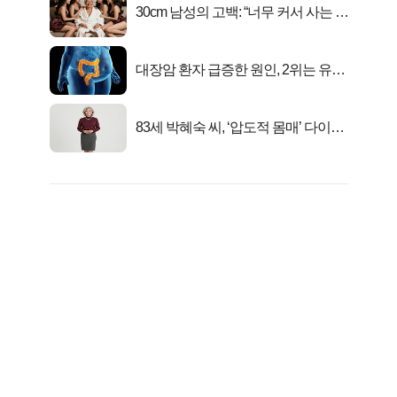
30cm 남성의 고백: “너무 커서 사는 게
행복해요”
대장암 환자 급증한 원인, 2위는 유산
균 1위는OO..
83세 박혜숙 씨, ‘압도적 몸매’ 다이어
트 신 등극