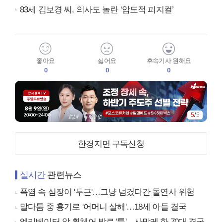
83세 김보경 씨, 의사도 놀란 ‘압도적 피지컬’
좋아요
싫어요
후속기사 원해요
0
0
0
5
/
5
한경지면 구독신청
실시간
관련뉴스
폭염 속 심장이 '두근'…그냥 넘겼다간 돌연사 위험
말다툼 중 흉기로 '어머니 살해'…18세 아들 결국
엘리베이터 앞 휠체어 발로 '툭'…사망케 한 70대 결국