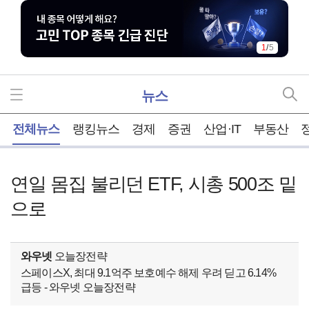
1
/
5
뉴스
홈
전체뉴스
랭킹뉴스
경제
증권
산업·IT
부동산
연일 몸집 불리던 ETF, 시총 500조 밑
으로
와우넷
오늘장전략
스페이스X, 최대 9.1억주 보호예수 해제 우려 딛고 6.14%
급등 - 와우넷 오늘장전략