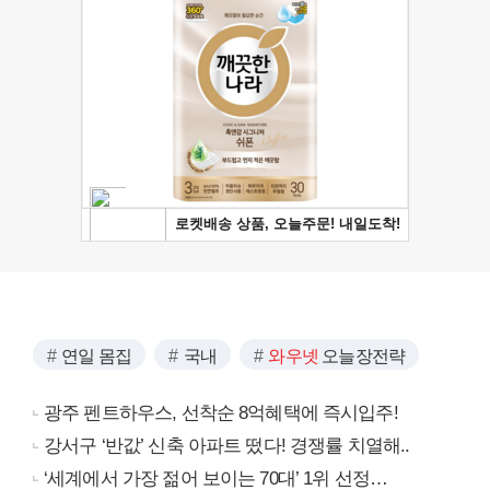
연일 몸집
국내
와우넷
오늘장전략
광주 펜트하우스, 선착순 8억혜택에 즉시입주!
강서구 ‘반값’ 신축 아파트 떴다! 경쟁률 치열해..
‘세계에서 가장 젊어 보이는 70대’ 1위 선정…