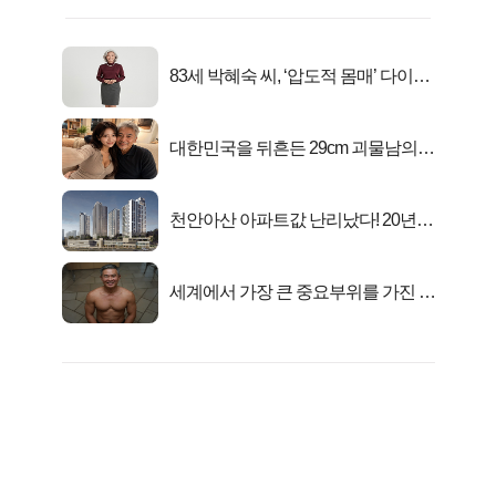
83세 박혜숙 씨, ‘압도적 몸매’ 다이어
트 신 등극
대한민국을 뒤흔든 29cm 괴물남의
진실
천안아산 아파트값 난리났다! 20년
전 분양가..
세계에서 가장 큰 중요부위를 가진 남
자의 진실