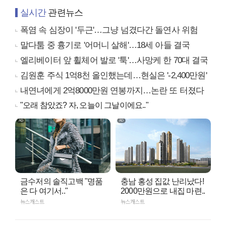
실시간
관련뉴스
폭염 속 심장이 '두근'…그냥 넘겼다간 돌연사 위험
말다툼 중 흉기로 '어머니 살해'…18세 아들 결국
엘리베이터 앞 휠체어 발로 '툭'…사망케 한 70대 결국
김원훈 주식 1억8천 올인했는데…현실은 '-2,400만원'
내연녀에게 2억8000만원 연봉까지…논란 또 터졌다
"오래 참았죠? 자, 오늘이 그날이에요.."
금수저의 솔직고백 "명품
충남 홍성 집값 난리났다!
은 다 여기서.."
2000만원으로 내집 마련..
뉴스캐스트
뉴스캐스트