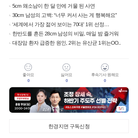
5cm 왜소남이 한 달 만에 거물 된 사연
30cm 남성의 고백: “너무 커서 사는 게 행복해요”
‘세계에서 가장 젊어 보이는 70대’ 1위 선정…
한반도를 흔든 28cm 남성의 비밀, 매일 밤 즐거워
대장암 환자 급증한 원인, 2위는 유산균 1위는OO..
좋아요
싫어요
후속기사 원해요
0
0
0
5
/
5
한경지면 구독신청