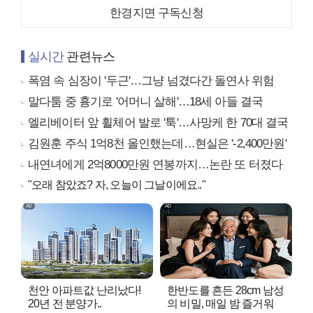
한경지면 구독신청
실시간
관련뉴스
폭염 속 심장이 '두근'…그냥 넘겼다간 돌연사 위험
말다툼 중 흉기로 '어머니 살해'…18세 아들 결국
엘리베이터 앞 휠체어 발로 '툭'…사망케 한 70대 결국
김원훈 주식 1억8천 올인했는데…현실은 '-2,400만원'
내연녀에게 2억8000만원 연봉까지…논란 또 터졌다
"오래 참았죠? 자, 오늘이 그날이에요.."
천안 아파트값 난리났다!
한반도를 흔든 28cm 남성
20년 전 분양가..
의 비밀, 매일 밤 즐거워