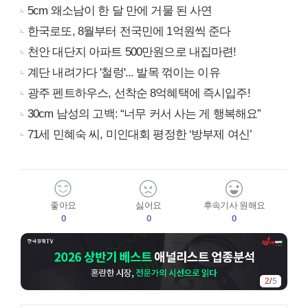
5cm 왜소남이 한 달 만에 거물 된 사연
한국로또, 8월부터 전국민에 1억원씩 준다
천안 대단지 아파트 500만원으로 내집마련!
계단 내려가다 '철렁'... 발목 꺾이는 이유
광주 펜트하우스, 선착순 8억혜택에 즉시입주!
30cm 남성의 고백: “너무 커서 사는 게 행복해요”
71세 민혜숙 씨, 미인대회 평정한 ‘방부제 여신’
좋아요
싫어요
후속기사 원해요
0
0
0
2
/
5