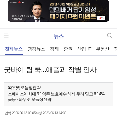
3
/
5
뉴스
홈
전체뉴스
랭킹뉴스
경제
증권
산업·IT
부동산
굿바이 팀 쿡...애플과 작별 인사
와우넷
오늘장전략
스페이스X, 최대 9.1억주 보호예수 해제 우려 딛고 6.14%
급등 - 와우넷 오늘장전략
2026-06-13 09:05
2026-06-13 14:32
입력
수정