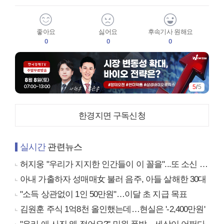
좋아요
싫어요
후속기사 원해요
0
0
0
5
/
5
한경지면 구독신청
실시간
관련뉴스
허지웅 "우리가 지지한 인간들이 이 꼴을"...또 소신 발언
아내 가출하자 성매매女 불러 음주, 아들 살해한 30대
"소득 상관없이 1인 50만원"…이달 초 지급 목표
김원훈 주식 1억8천 올인했는데…현실은 '-2,400만원'