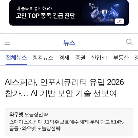
1
/
5
뉴스
홈
전체뉴스
랭킹뉴스
경제
증권
산업·IT
부동산
AI스페라, 인포시큐리티 유럽 2026
참가… AI 기반 보안 기술 선보여
와우넷
오늘장전략
스페이스X, 최대 9.1억주 보호예수 해제 우려 딛고 6.14%
급등 - 와우넷 오늘장전략