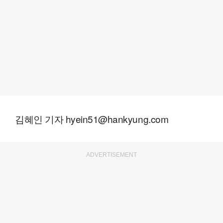
김혜인 기자 hyein51@hankyung.com
ADVERTISEMENT