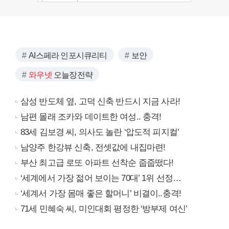
AI스페라 인포시큐리티
보안
와우넷
오늘장전략
삼성 반도체 옆, 고덕 신축 반드시 지금 사라!
남편 몰래 조카와 데이트한 여성.. 충격!
83세 김보경 씨, 의사도 놀란 ‘압도적 피지컬’
남양주 한강뷰 신축, 전셋값에 내집마련!
부산 최고급 로또 아파트 선착순 줍줍떴다!
‘세계에서 가장 젊어 보이는 70대’ 1위 선정…
‘세계서 가장 몸매 좋은 할머니’ 비결이..충격!
71세 민혜숙 씨, 미인대회 평정한 ‘방부제 여신’