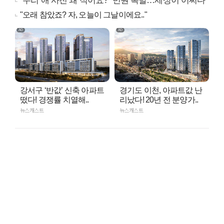
"우리 애 사진 왜 적어요?" 민원 폭발…세상이 어쩌다
"오래 참았죠? 자, 오늘이 그날이에요.."
강서구 ‘반값’ 신축 아파트
경기도 이천, 아파트값 난
떴다! 경쟁률 치열해..
리났다! 20년 전 분양가..
뉴스캐스트
뉴스캐스트