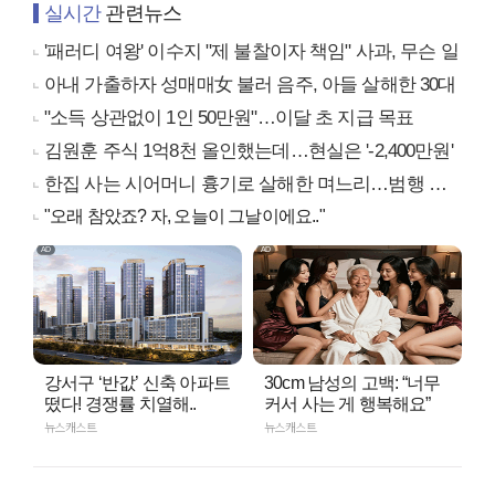
실시간
관련뉴스
'패러디 여왕' 이수지 "제 불찰이자 책임" 사과, 무슨 일
아내 가출하자 성매매女 불러 음주, 아들 살해한 30대
"소득 상관없이 1인 50만원"…이달 초 지급 목표
김원훈 주식 1억8천 올인했는데…현실은 '-2,400만원'
한집 사는 시어머니 흉기로 살해한 며느리…범행 동기는
"오래 참았죠? 자, 오늘이 그날이에요.."
강서구 ‘반값’ 신축 아파트
30cm 남성의 고백: “너무
떴다! 경쟁률 치열해..
커서 사는 게 행복해요”
뉴스캐스트
뉴스캐스트