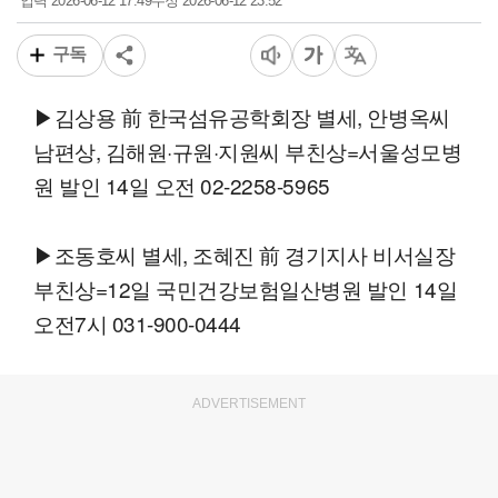
2026-06-12 17:49
2026-06-12 23:52
입력
수정
구독
▶김상용 前 한국섬유공학회장 별세, 안병옥씨
남편상, 김해원·규원·지원씨 부친상=서울성모병
원 발인 14일 오전 02-2258-5965
▶조동호씨 별세, 조혜진 前 경기지사 비서실장
부친상=12일 국민건강보험일산병원 발인 14일
오전7시 031-900-0444
ADVERTISEMENT