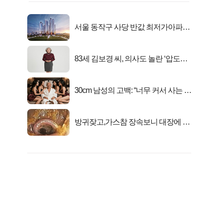
서울 동작구 사당 반값 최저가아파트
마지막...
83세 김보경 씨, 의사도 놀란 ‘압도적
피지컬’
30cm 남성의 고백: “너무 커서 사는 게
행복해요”
방귀잦고,가스참 장속보니 대장에 똥
이아니라...