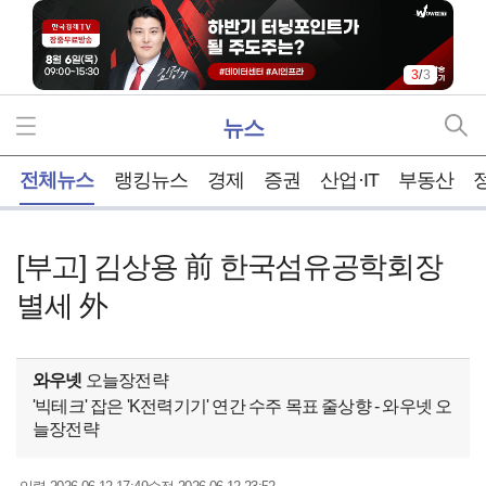
3
/
3
뉴스
홈
전체뉴스
랭킹뉴스
경제
증권
산업·IT
부동산
[부고] 김상용 前 한국섬유공학회장
별세 外
와우넷
오늘장전략
'빅테크' 잡은 'K전력기기' 연간 수주 목표 줄상향 - 와우넷 오
늘장전략