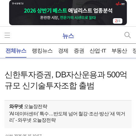
2
/
4
뉴스
홈
전체뉴스
랭킹뉴스
경제
증권
산업·IT
부동산
신한투자증권, DB자산운용과 500억
규모 신기술투자조합 출범
와우넷
오늘장전략
'AI 데이터센터' 특수…반도체 넘어 철강·조선·방산 '새 먹거
리' - 와우넷 오늘장전략