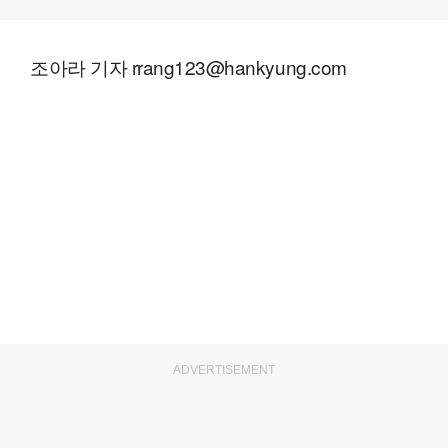
조아라 기자 rrang123@hankyung.com
ADVERTISEMENT