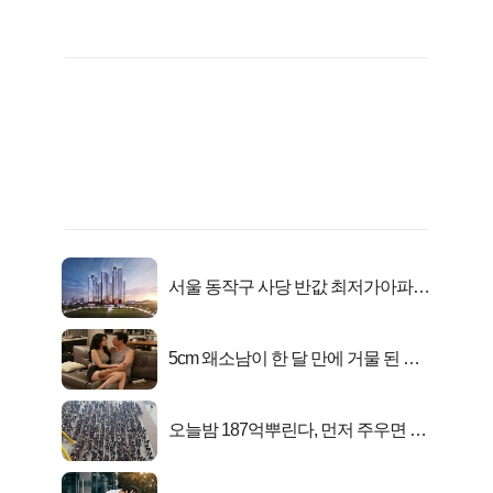
서울 동작구 사당 반값 최저가아파트
마지막...
5cm 왜소남이 한 달 만에 거물 된 사
연
오늘밤 187억뿌린다, 먼저 주우면 최
대1억..!