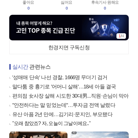
좋아요
싫어요
후속기사 원해요
0
0
0
1
/
4
한경지면 구독신청
실시간
관련뉴스
'성매매 단속' 나선 경찰, 1666명 무더기 검거
말다툼 중 흉기로 '어머니 살해'…18세 아들 결국
편의점 女사장 살해 시도한 30대男...직원·손님이 막아
"안전하다는 말 믿었는데"…투자금 전액 날렸다
유산 아픔 2년 만에…김기리·문지인, 부모됐다
"오래 참았죠? 자, 오늘이 그날이에요.."