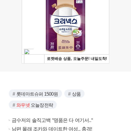
롯데마트슈퍼 1500원
상품
와우넷
오늘장전략
금수저의 솔직고백 "명품은 다 여기서.."
남편 몰래 조카와 데이트한 여성.. 충격!