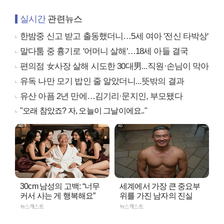
실시간
관련뉴스
한밤중 신고 받고 출동했더니…5세 여아 '전신 타박상'
말다툼 중 흉기로 '어머니 살해'…18세 아들 결국
편의점 女사장 살해 시도한 30대男...직원·손님이 막아
유독 나만 모기 밥인 줄 알았더니...뜻밖의 결과
유산 아픔 2년 만에…김기리·문지인, 부모됐다
"오래 참았죠? 자, 오늘이 그날이에요.."
30cm 남성의 고백: “너무
세계에서 가장 큰 중요부
커서 사는 게 행복해요”
위를 가진 남자의 진실
뉴스캐스트
뉴스캐스트