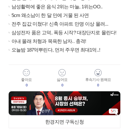
남성활력에 좋은 음식 2위는 마늘, 1위는OO..
5cm 왜소남이 한 달 만에 거물 된 사연
전주 집값 미쳤다! 신축 아파트 만명 이상 몰려...
삼성전자 품은 고덕, 폭등 시작? 대장단지로 몰린다!
아내 몰래 처형과 목욕한 남자.. 충격!
오늘밤 187억뿌린다, 먼저 주우면 최대1억..!
좋아요
싫어요
후속기사 원해요
0
0
0
5
/
5
한경지면 구독신청