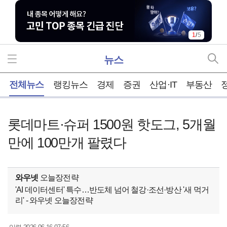
1
/
5
뉴스
홈
전체뉴스
랭킹뉴스
경제
증권
산업·IT
부동산
롯데마트·슈퍼 1500원 핫도그, 5개월
만에 100만개 팔렸다
와우넷
오늘장전략
'AI 데이터센터' 특수…반도체 넘어 철강·조선·방산 '새 먹거
리' - 와우넷 오늘장전략