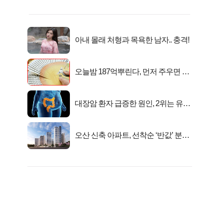
아내 몰래 처형과 목욕한 남자.. 충격!
오늘밤 187억뿌린다, 먼저 주우면 최
대1억..!
대장암 환자 급증한 원인, 2위는 유산
균 1위는OO..
오산 신축 아파트, 선착순 ‘반값’ 분양
시작..