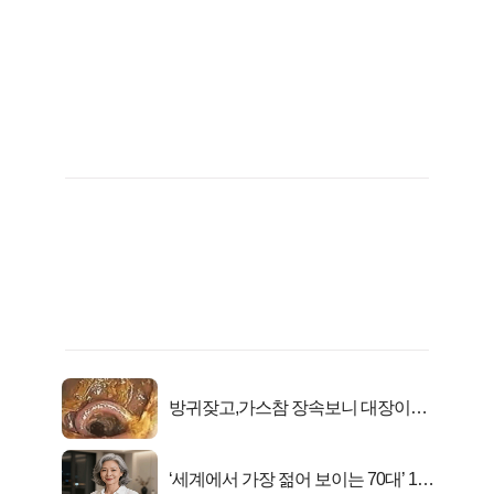
방귀잦고,가스참 장속보니 대장이아
니라..
‘세계에서 가장 젊어 보이는 70대’ 1위