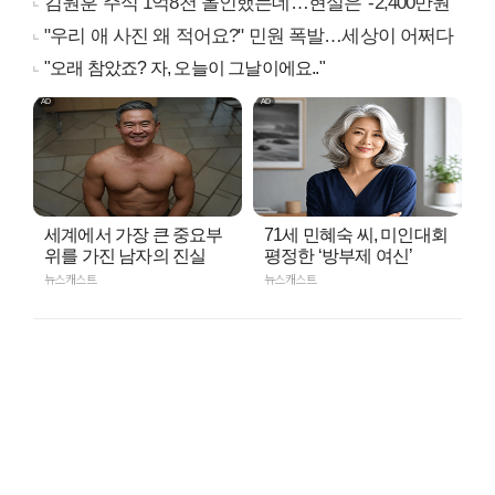
김원훈 주식 1억8천 올인했는데…현실은 '-2,400만원'
"우리 애 사진 왜 적어요?" 민원 폭발…세상이 어쩌다
"오래 참았죠? 자, 오늘이 그날이에요.."
세계에서 가장 큰 중요부
71세 민혜숙 씨, 미인대회
위를 가진 남자의 진실
평정한 ‘방부제 여신’
뉴스캐스트
뉴스캐스트