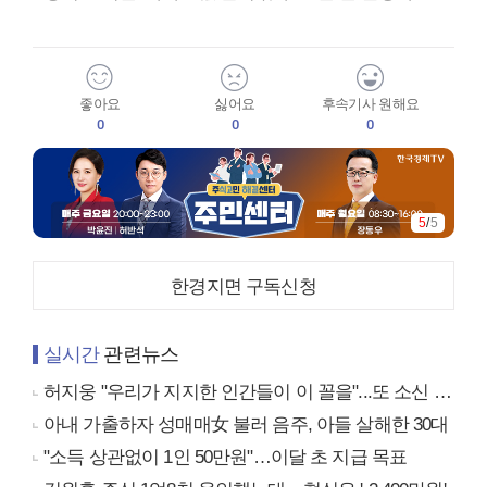
좋아요
싫어요
후속기사 원해요
0
0
0
5
/
5
한경지면 구독신청
실시간
관련뉴스
허지웅 "우리가 지지한 인간들이 이 꼴을"...또 소신 발언
아내 가출하자 성매매女 불러 음주, 아들 살해한 30대
"소득 상관없이 1인 50만원"…이달 초 지급 목표