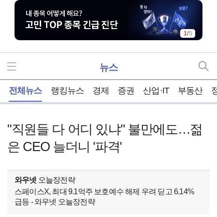
1
/
5
뉴스
홈
전체뉴스
랭킹뉴스
경제
증권
산업·IT
부동산
"직원들 다 어디 있냐" 불만에도…젊
은 CEO 늘더니 '파격'
와우넷
오늘장전략
스페이스X, 최대 9.1억주 보호예수 해제 우려 딛고 6.14%
급등 - 와우넷 오늘장전략