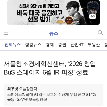
4
/
5
뉴스
홈
전체뉴스
랭킹뉴스
경제
증권
산업·IT
부동산
서울창조경제혁신센터, ‘2026 창업
BuS 스테이지 6월 IR 피칭’ 성료
와우넷
오늘장전략
스페이스X, 최대 9.1억주 보호예수 해제 우려 딛고 6.14%
급등 - 와우넷 오늘장전략