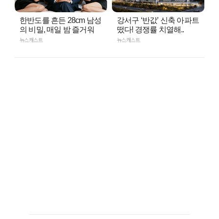
한반도를 흔든 28cm 남성
강서구 ‘반값’ 신축 아파트
의 비밀, 매일 밤 즐거워
떴다! 경쟁률 치열해..
뉴스캐스트
뉴스캐스트