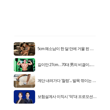
5cm 왜소남이 한 달 만에 거물 된 사
연
길이만 27cm…70대 男의 비결이..충
격!
계단 내려가다 '철렁'... 발목 꺾이는 이
유
보험설계사 이직시 ‘억’대 프로모션!
키움에셋!