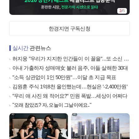
3
/
5
한경지면 구독신청
실시간
관련뉴스
허지웅 "우리가 지지한 인간들이 이 꼴을"...또 소신 발언
아내 가출하자 성매매女 불러 음주, 아들 살해한 30대
"소득 상관없이 1인 50만원"…이달 초 지급 목표
김원훈 주식 1억8천 올인했는데…현실은 '-2,400만원'
"우리 애 사진 왜 적어요?" 민원 폭발…세상이 어쩌다
"오래 참았죠? 자, 오늘이 그날이에요.."