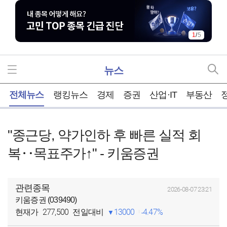
1
/
5
뉴스
홈
전체뉴스
랭킹뉴스
경제
증권
산업·IT
부동산
"종근당, 약가인하 후 빠른 실적 회
복‥목표주가↑" - 키움증권
관련종목
2026-08-07 23:21
키움증권 (039490)
277,500
13000
4.47%
현재가
전일대비