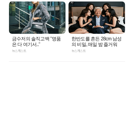
금수저의 솔직고백 "명품
한반도를 흔든 28cm 남성
은 다 여기서.."
의 비밀, 매일 밤 즐거워
뉴스캐스트
뉴스캐스트