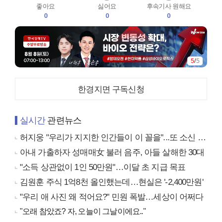
좋아요
싫어요
후속기사 원해요
0
0
0
5
/
5
한경지면 구독신청
실시간
관련뉴스
허지웅 "우리가 지지한 인간들이 이 꼴을"...또 소신 발언
아내 가출하자 성매매女 불러 음주, 아들 살해한 30대
"소득 상관없이 1인 50만원"…이달 초 지급 목표
김원훈 주식 1억8천 올인했는데…현실은 '-2,400만원'
"우리 애 사진 왜 적어요?" 민원 폭발…세상이 어쩌다
"오래 참았죠? 자, 오늘이 그날이에요.."