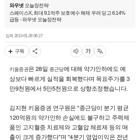
와우넷
오늘장전략
스페이스X, 최대 9.1억주 보호예수 해제 우려 딛고 6.14%
급등 - 와우넷 오늘장전략
2013-01-28 08:27
입력
구독
은 28일
에 대해 약가인하에도 예
키움증권
종근당
상보다 빠르게 실적을 회복했다며 목표주가를 3
만9천원에서 5만5천원으로 상향조정했습니다.
김지현 키움증권 연구원은 "종근당이 분기 평균
120억원의 약가인하 손실에도 불구하고 주력제
품인 고지혈증 치료제와 고혈압 체료제 등의 매
출이 크게 증가했다"며 "4분기 영업이익은 전년