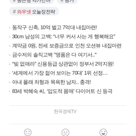
종근당 약가인하
증가
와우넷
오늘장전략
동작구 신축, 10억 벌고 7억대 내집마련!
30cm 남성의 고백: “너무 커서 사는 게 행복해요”
계약금 0원, 전세 보증금으로 인천 오션뷰 내집마련
금수저의 솔직고백 "명품은 다 여기서.."
“빚 없애라” 신용등급 상관없이 정부서 2억지원!
‘세계에서 가장 젊어 보이는 70대’ 1위 선정…
아내 몰래 처형과 목욕한 남자.. 충격!
83세 박혜숙 씨, ‘압도적 몸매’ 다이어트 신 등극
한국경제TV